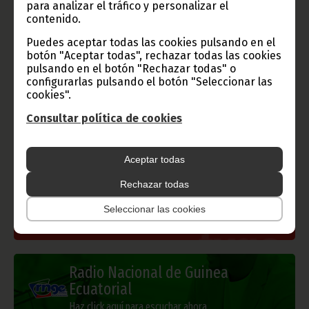
para analizar el tráfico y personalizar el
contenido.
Puedes aceptar todas las cookies pulsando en el
botón "Aceptar todas", rechazar todas las cookies
Gobierno e Instituciones
pulsando en el botón "Rechazar todas" o
configurarlas pulsando el botón "Seleccionar las
cookies".
Consultar política de cookies
Información de Guinea Ecuatorial
Aceptar todas
Rechazar todas
TVGE
Seleccionar las cookies
Radio Nacional de Guinea
Ecuatorial
Haz click aquí para escuchar ahora