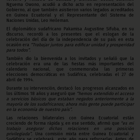
Nguema Owono, acudió a dicho acto en representación del
Gobierno, al que también asistieron varios legados acreditados
en Guinea Ecuatorial y el Representante del Sistema de
Naciones Unidas, Leo Heileman.
El diplomático sudafricano Pakamisa Augustine Sifuba, en su
discurso, recordó a los presentes que el eslogan de la
celebración del día de la independencia de su país en esta
ocasión era
“Trabajar juntos para edificar unidad y prosperidad
para todos”.
También dio la bienvenida a los invitados y señaló que la
celebración era una de las fiestas más importantes del
calendario nacional, que conmemoraba las primeras
elecciones democráticas en Sudáfrica, celebradas el 27 de
abril de 1994.
Durante su intervención, destacó los progresos alcanzados en
los últimos 18 años y aseguró que
“hemos extendido el acceso
a servicios básicos que estaban negados anteriormente a la
mayoría de los sudafricanos; ahora más gente puede participar
en la economía de nuestro país”.
Las relaciones bilaterales con Guinea Ecuatorial están
creciendo de forma rápida y, en ese sentido, afirmó que
“es mi
trabajo asegurar dichas relaciones en una posición
privilegiada”.
Una comisión mixta entre Guinea Ecuatorial y
Sudáfrica se celebrará este año para reforzarlas. Antes de