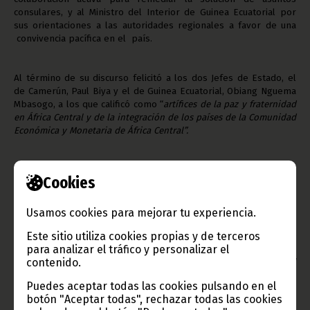
consulares, y al Ministro del Interior de Guinea Ecuatorial por
sus orientaciones a las autoridades regionales a favor de una
convivencia pacífica en el país.
Al término de su discurso felicitó a los dos Jefes de Estado, el
de Camerún, Paul Biya y el de Guinea Ecuatorial, Obiang Nguema
Mbasogo, a los que calificó como “
artífices de la paz y fraternidad
en África Central y de la integración de los países de la Comunidad
Económica y Monetaria de África Central”.
Texto y fotos: Clemente Ela Ondo Onguene
Cookies
Oficina de Información y Prensa de Guinea Ecuatorial (D.G.
Base Internet)
Usamos cookies para mejorar tu experiencia.
Este sitio utiliza cookies propias y de terceros
Nuestro agradecimiento a Sisinio Mbana funcionario diplomático
para analizar el tráfico y personalizar el
del Ministerio de Asuntos Exteriores por su colaboración
contenido.
desinteresada con
www.guineaecuatorialpress.com
pagina Oficial
del Gobierno de Guinea Ecuatorial.
Puedes aceptar todas las cookies pulsando en el
botón "Aceptar todas", rechazar todas las cookies