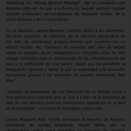
República, S.E. Obiang Nguema Mbasogo
”- dijo el embajador que
también informó de que a la fiesta de Yaundé también habían
asistido eminentes personalidades de Naciones Unidas, de la
Unión Africana y de la Francofonía.
En su discurso, Lazare Mpouele también habló a los asistentes
de otros aspectos de Camerún, de su situación geográfica, de
los más de doscientos grupos étnicos que conviven en un
mismo estado, etc. “
Camerún ha conocido dos jefes de estado
desde la accesión de su independencia. Cincuenta años ha sido
tiempo suficiente para la construcción de las infraestructuras del
país y la edificación de una nación sólida que ha permitido la
integración nacional y hallar la paz la estabilidad y la evolución
económica, gracias a los esfuerzos de nuestro Presidente, Paul
Biya
.”
“
Camerún ha traspasado de una liberación de un Partido único a
una democracia avanzada que se vive a través de la presencia de
más de cien partidos políticos reconocidos legalmente en el país
en la actualida
d” –comentó el Embajador camerunés.
Lazare Mpouele Bala felicitó asímismo al Ministro de Asuntos
Exteriores de Guinea Ecuatorial, Pastor Micha, por su
colaboración activa para remediar la solución de asuntos