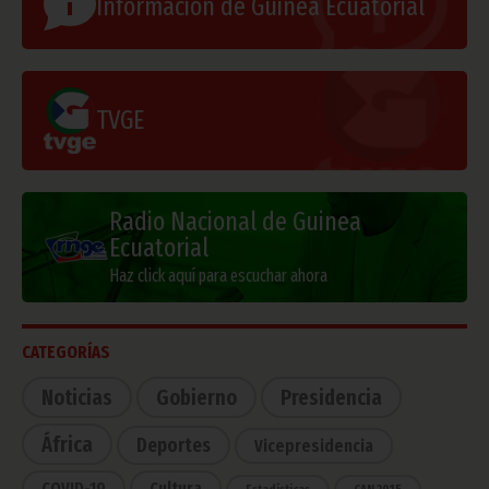
Información de Guinea Ecuatorial
TVGE
Radio Nacional de Guinea
Ecuatorial
Haz click aquí para escuchar ahora
CATEGORÍAS
Noticias
Gobierno
Presidencia
África
Deportes
Vicepresidencia
COVID-19
Cultura