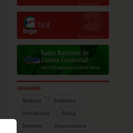
TVGE
Radio Nacional de
Guinea Ecuatorial
Haz click aquí para escuchar ahora
CATEGORÍAS
Noticias
Gobierno
Presidencia
África
Deportes
Vicepresidencia