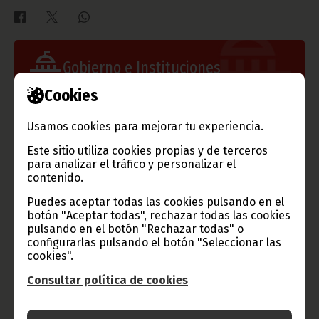
Gobierno e Instituciones
Cookies
Usamos cookies para mejorar tu experiencia.
Información de Guinea Ecuatorial
Este sitio utiliza cookies propias y de terceros
para analizar el tráfico y personalizar el
contenido.
Puedes aceptar todas las cookies pulsando en el
TVGE
botón "Aceptar todas", rechazar todas las cookies
pulsando en el botón "Rechazar todas" o
configurarlas pulsando el botón "Seleccionar las
cookies".
Radio Nacional de Guinea
Consultar política de cookies
Ecuatorial
Haz click aquí para escuchar ahora