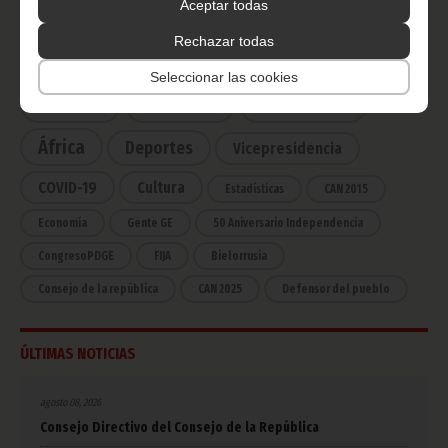
Aceptar todas
Rechazar todas
CATEGORÍAS
Seleccionar las cookies
Noticias
Gobierno
Presidencia
África
Deportes
Vicepresidencia
COVID-19
Cultura
Estadísticas
CAN 2015
Economía
Gente GE
50 Aniversario Independencia
CongresoPDGE
FIJA
Bielorrusia
Consejo de la república
CAN 2025
Defensor del pueblo
ÚLTIMAS NOTICIAS
agosto 08, 2026
Consejo Directivo del Consejo de la República