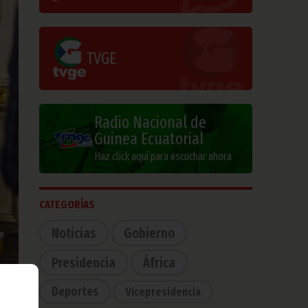
TVGE
Radio Nacional de
Guinea Ecuatorial
Haz click aquí para escuchar ahora
CATEGORÍAS
Noticias
Gobierno
Presidencia
África
Deportes
Vicepresidencia