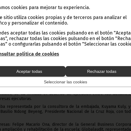
mos cookies para mejorar tu experiencia.
e sitio utiliza cookies propias y de terceros para analizar el
fico y personalizar el contenido.
des aceptar todas las cookies pulsando en el botón "Acepta
as", rechazar todas las cookies pulsando en el botón "Rech
as" o configurarlas pulsando el botón "Seleccionar las cookie
añana del 15 de abril, en la sede central de la Oficina Naciona
sultar política de cookies
ea Ecuatorial, el acuerdo de constitución de la Escuel
abo.
Aceptar todas
Rechazar todas
resente año se firmó el acuerdo de donación entre Cruz Roja y el Pr
ajada de Japón en Malabo, acuerdo marco de cooperación entre Gu
Seleccionar las cookies
studios, se ha firmado el acuerdo de ejecución entre los donantes,
resas ejecutoras.
aba representada por la consultora de la embajada, Kuyama Kuly, y
 Basilio Ndong Beyeng, Presidente Nacional de la Cruz Roja, con to
esas: Felipe Macario Ona, director de la General Business Corporat
 ampliación y rehabilitación de la escuela; Globalaudit, representad