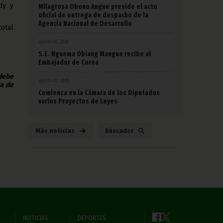
dy y
Milagrosa Obono Angue preside el acto
oficial de entrega de despacho de la
Agencia Nacional de Desarrollo
total
agosto 07, 2026
S.E. Nguema Obiang Mangue recibe al
Embajador de Corea
 debe
agosto 07, 2026
na de
Comienza en la Cámara de los Diputados
varios Proyectos de Leyes
Más noticias
Búscador
NOTICIAS
DEPORTES