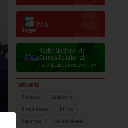
TVGE
Radio Nacional de
Guinea Ecuatorial
Haz click aquí para escuchar ahora
CATEGORÍAS
Noticias
Gobierno
Presidencia
África
Deportes
Vicepresidencia