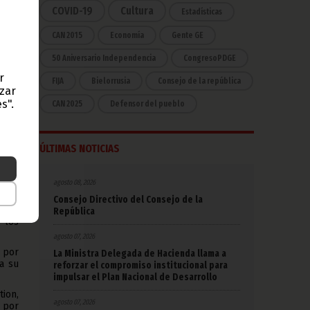
COVID-19
Cultura
Estadísticas
CAN 2015
Economía
Gente GE
50 Aniversario Independencia
CongresoPDGE
r
FIJA
Bielorrusia
Consejo de la república
azar
s".
CAN 2025
Defensor del pueblo
l de
a de
ÚLTIMAS NOTICIAS
imer
agosto 08, 2026
inea
Consejo Directivo del Consejo de la
República
 los
agosto 07, 2026
 por
La Ministra Delegada de Hacienda llama a
da su
reforzar el compromiso institucional para
impulsar el Plan Nacional de Desarrollo
ion,
agosto 07, 2026
a por