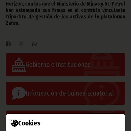
Horizon, con las que el Ministerio de Minas y GE-Petrol
han estampado sus firmas en el contrato vinculante
tripartito de gestión de los activos de la plataforma
Zafiro.
Gobierno e Instituciones
Información de Guinea Ecuatorial
Cookies
TVGE