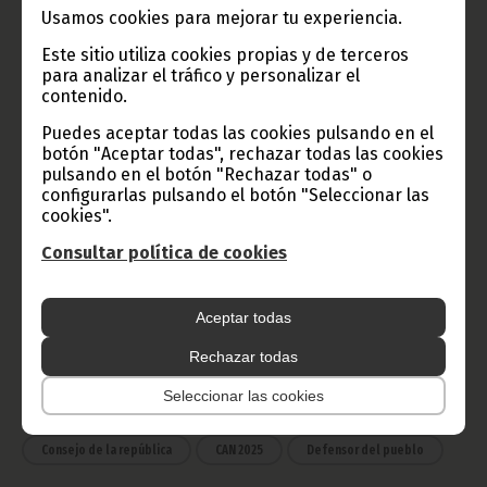
Usamos cookies para mejorar tu experiencia.
Este sitio utiliza cookies propias y de terceros
Radio Nacional de Guinea
para analizar el tráfico y personalizar el
Ecuatorial
contenido.
Haz click aquí para escuchar ahora
Puedes aceptar todas las cookies pulsando en el
botón "Aceptar todas", rechazar todas las cookies
pulsando en el botón "Rechazar todas" o
configurarlas pulsando el botón "Seleccionar las
CATEGORÍAS
cookies".
Noticias
Gobierno
Presidencia
Consultar política de cookies
África
Deportes
Vicepresidencia
Aceptar todas
COVID-19
Cultura
Estadísticas
CAN 2015
Rechazar todas
Economía
Gente GE
50 Aniversario Independencia
Seleccionar las cookies
CongresoPDGE
FIJA
Bielorrusia
Consejo de la república
CAN 2025
Defensor del pueblo