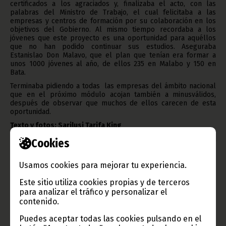
certificados a los agraciados y, finalizaba el acto, con las
palabras del Ministro de Trabajo, el cual felicitaba a las
empresas y centros de formación por su colaboración en los
objetivos del Gobierno. Al mismo tiempo recordaba a los
jóvenes que este proyecto es una oportunidad para aquéllos
que no han podido continuar sus estudios. Aseguraba
Estanislao Don Malavo, que el plan que tenían era formar a
unos 1000 jóvenes al año, de ellos 235 en Malabo y 150 en
Bata.
Terminaba pidiendo a todas las empresas del ámbito nacional
que en el próximo módulo acojan también a minusválidos,
después de observar que muchos de ellos carecen de esta
oportunidad.
Texto y fotos: Sarilusi Tarifa King
Oficina de Información y Prensa de Guinea Ecuatorial
Cookies
(D.G.Base Internet)
Usamos cookies para mejorar tu experiencia.
Este sitio utiliza cookies propias y de terceros
para analizar el tráfico y personalizar el
Gobierno e Instituciones
contenido.
Puedes aceptar todas las cookies pulsando en el