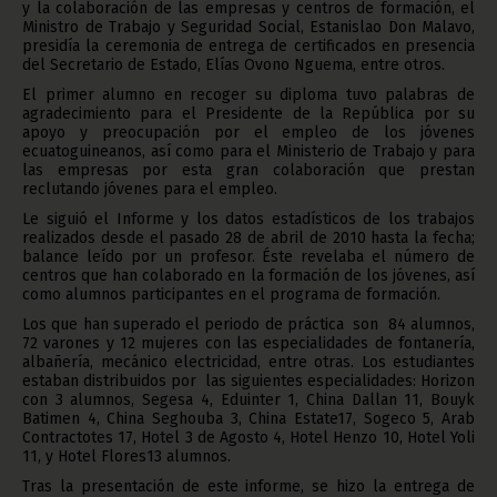
y la colaboración de las empresas y centros de formación, el
Ministro de Trabajo y Seguridad Social, Estanislao Don Malavo,
presidía la ceremonia de entrega de certificados en presencia
del Secretario de Estado, Elías Ovono Nguema, entre otros.
El primer alumno en recoger su diploma tuvo palabras de
agradecimiento para el Presidente de la República por su
apoyo y preocupación por el empleo de los jóvenes
ecuatoguineanos, así como para el Ministerio de Trabajo y para
las empresas por esta gran colaboración que prestan
reclutando jóvenes para el empleo.
Le siguió el Informe y los datos estadísticos de los trabajos
realizados desde el pasado 28 de abril de 2010 hasta la fecha;
balance leído por un profesor. Éste revelaba el número de
centros que han colaborado en la formación de los jóvenes, así
como alumnos participantes en el programa de formación.
Los que han superado el periodo de práctica son 84 alumnos,
72 varones y 12 mujeres con las especialidades de fontanería,
albañería, mecánico electricidad, entre otras. Los estudiantes
estaban distribuidos por las siguientes especialidades: Horizon
con 3 alumnos, Segesa 4, Eduinter 1, China Dallan 11, Bouyk
Batimen 4, China Seghouba 3, China Estate17, Sogeco 5, Arab
Contractotes 17, Hotel 3 de Agosto 4, Hotel Henzo 10, Hotel Yoli
11, y Hotel Flores13 alumnos.
Tras la presentación de este informe, se hizo la entrega de