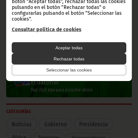
botón "Aceptar todas", rechazar todas las cookies
pulsando en el botón "Rechazar todas" o
Información de Guinea Ecuatorial
configurarlas pulsando el botón "Seleccionar las
cookies".
Consultar política de cookies
TVGE
Aceptar todas
Rechazar todas
Seleccionar las cookies
Radio Nacional de Guinea
Ecuatorial
Haz click aquí para escuchar ahora
CATEGORÍAS
Noticias
Gobierno
Presidencia
África
Deportes
Vicepresidencia