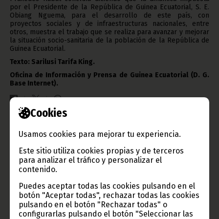
por el Presidente de la República de Guinea Ecuatorial, S. E.
Obiang Nguema, para el desarrollo de este país, con
proyectos sociales y de infraestructuras nacionales, entre
otros, muestra el trabajo que se realiza para avanzar y mejorar
la situación socio-sanitaria de la población de la República de
Guinea Ecuatorial.
Texto: Sarilusi Tarifa King.
Oficina de Información y Prensa de Guinea Ecuatorial (D. G.
Base Internet).
Cookies
Gobierno e Instituciones
Usamos cookies para mejorar tu experiencia.
Este sitio utiliza cookies propias y de terceros
para analizar el tráfico y personalizar el
contenido.
Información de Guinea Ecuatorial
Puedes aceptar todas las cookies pulsando en el
botón "Aceptar todas", rechazar todas las cookies
pulsando en el botón "Rechazar todas" o
configurarlas pulsando el botón "Seleccionar las