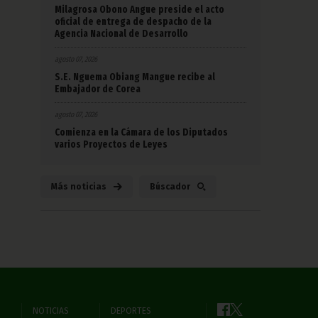
Milagrosa Obono Angue preside el acto
oficial de entrega de despacho de la
Agencia Nacional de Desarrollo
agosto 07, 2026
S.E. Nguema Obiang Mangue recibe al
Embajador de Corea
agosto 07, 2026
Comienza en la Cámara de los Diputados
varios Proyectos de Leyes
Más noticias
Búscador
NOTICIAS
DEPORTES