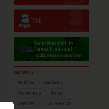
TVGE
Radio Nacional de
Guinea Ecuatorial
Haz click aquí para escuchar ahora
CATEGORÍAS
Noticias
Gobierno
Presidencia
África
Deportes
Vicepresidencia