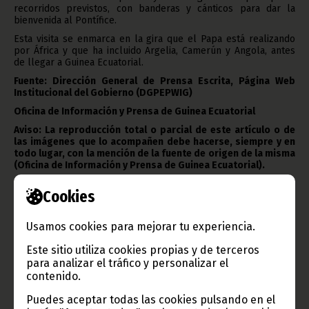
recorridos previstos, con banderas y cánticos para dar la
bienvenida al Pontífice.
Esta visita se enmarca en la gira que el Papa está realizando
por África y que ha incluido Argelia, Camerún y Angola, antes
de llegar a Guinea Ecuatorial.
Fuente: Dirección General de Prensa Escrita, Página Web
Institucional del Gobierno (DGPEPWIG)
Oficina de Información y Prensa de Guinea Ecuatorial
Aviso: La reproducción total o parcial de este artículo o de
las imágenes que lo acompañen debe hacerse, siempre y en
todo lugar, con la mención de la fuente de origen de la misma
(Oficina de Información y Prensa de Guinea Ecuatorial).
Cookies
Usamos cookies para mejorar tu experiencia.
Este sitio utiliza cookies propias y de terceros
para analizar el tráfico y personalizar el
Gobierno e Instituciones
contenido.
Puedes aceptar todas las cookies pulsando en el