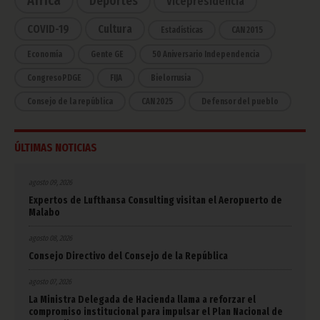
Deportes
Vicepresidencia
COVID-19
Cultura
Estadísticas
CAN 2015
Economía
Gente GE
50 Aniversario Independencia
CongresoPDGE
FIJA
Bielorrusia
Consejo de la república
CAN 2025
Defensor del pueblo
ÚLTIMAS NOTICIAS
agosto 09, 2026
Expertos de Lufthansa Consulting visitan el Aeropuerto de
Malabo
agosto 08, 2026
Consejo Directivo del Consejo de la República
agosto 07, 2026
La Ministra Delegada de Hacienda llama a reforzar el
compromiso institucional para impulsar el Plan Nacional de