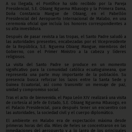
A su llegada, el Pontífice ha sido recibido por la Pareja
Presidencial, S.E. Obiang Nguema Mbasogo y la Primera Dama,
Doña Constancia Mangue de Obiang, en el Pabellón
Presidencial del Aeropuerto Internacional de Malabo, en una
ceremonia oficial que incluía los honores correspondientes a
su alta investidura.
Después de pasar revista a las tropas, el Santo Padre saludó a
las autoridades presentes, encabezadas por el Vicepresidente
de la República, S.E. Nguema Obiang Mangue, miembros del
Gobierno, con el Primer Ministro a la cabeza y líderes
religiosos.
La visita del Santo Padre se produce en un momento
significativo para la comunidad católica ecuatoguineana, que
representa una parte muy importante de la población. Su
presencia busca reforzar los lazos entre la Santa Sede y
Guinea Ecuatorial, así como transmitir un mensaje de paz,
unidad y compromiso social.
Tras el acto de bienvenida, el Papa León XIV realizará una visita
de cortesía al Jefe de Estado, S.E. Obiang Nguema Mbasogo, en
el Palacio Presidencial, para después tener un encuentro con
las autoridades, la sociedad civil y el cuerpo diplomático.
El ambiente en Malabo era de expectación máxima desde
primeras horas del día. Miles de fieles se concentraron en las
inmediaciones del aeropuerto y a lo largo de los principales