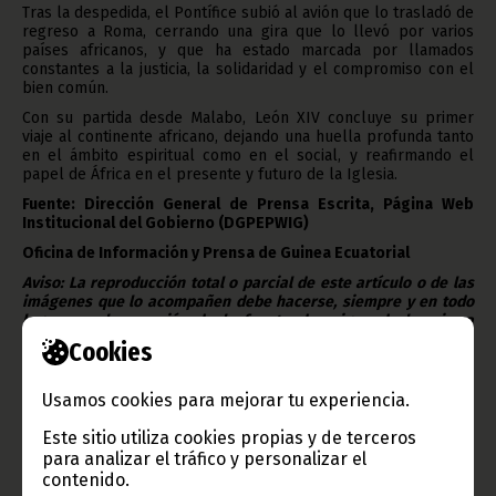
Tras la despedida, el Pontífice subió al avión que lo trasladó de
regreso a Roma, cerrando una gira que lo llevó por varios
países africanos, y que ha estado marcada por llamados
constantes a la justicia, la solidaridad y el compromiso con el
bien común.
Con su partida desde Malabo, León XIV concluye su primer
viaje al continente africano, dejando una huella profunda tanto
en el ámbito espiritual como en el social, y reafirmando el
papel de África en el presente y futuro de la Iglesia.
Fuente: Dirección General de Prensa Escrita, Página Web
Institucional del Gobierno (DGPEPWIG)
Oficina de Información y Prensa de Guinea Ecuatorial
Aviso: La reproducción total o parcial de este artículo o de las
imágenes que lo acompañen debe hacerse, siempre y en todo
lugar, con la mención de la fuente de origen de la misma
(Oficina de Información y Prensa de Guinea Ecuatorial).
Cookies
Usamos cookies para mejorar tu experiencia.
Este sitio utiliza cookies propias y de terceros
para analizar el tráfico y personalizar el
contenido.