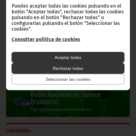
Gobierno e Instituciones
Puedes aceptar todas las cookies pulsando en el
botón "Aceptar todas", rechazar todas las cookies
pulsando en el botón "Rechazar todas" o
configurarlas pulsando el botón "Seleccionar las
cookies".
Información de Guinea Ecuatorial
Consultar política de cookies
Aceptar todas
TVGE
Rechazar todas
Seleccionar las cookies
Radio Nacional de Guinea
Ecuatorial
Haz click aquí para escuchar ahora
CATEGORÍAS