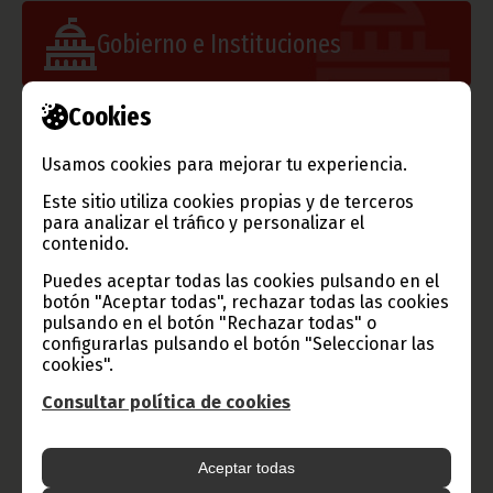
Gobierno e Instituciones
Cookies
Información de Guinea Ecuatorial
Usamos cookies para mejorar tu experiencia.
Este sitio utiliza cookies propias y de terceros
para analizar el tráfico y personalizar el
contenido.
TVGE
Puedes aceptar todas las cookies pulsando en el
botón "Aceptar todas", rechazar todas las cookies
pulsando en el botón "Rechazar todas" o
configurarlas pulsando el botón "Seleccionar las
Radio Nacional de Guinea
cookies".
Ecuatorial
Consultar política de cookies
Haz click aquí para escuchar ahora
Aceptar todas