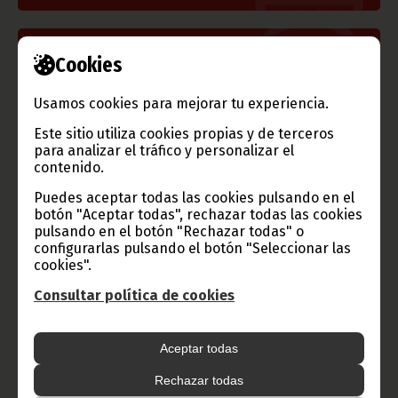
Información de Guinea Ecuatorial
Cookies
Usamos cookies para mejorar tu experiencia.
Este sitio utiliza cookies propias y de terceros
para analizar el tráfico y personalizar el
TVGE
contenido.
Puedes aceptar todas las cookies pulsando en el
botón "Aceptar todas", rechazar todas las cookies
pulsando en el botón "Rechazar todas" o
Radio Nacional de Guinea
configurarlas pulsando el botón "Seleccionar las
Ecuatorial
cookies".
Haz click aquí para escuchar ahora
Consultar política de cookies
CATEGORÍAS
Aceptar todas
Noticias
Gobierno
Presidencia
Rechazar todas