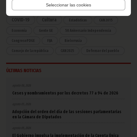
Seleccionar las cookies
África
Deportes
Vicepresidencia
COVID-19
Cultura
Estadísticas
CAN 2015
Economía
Gente GE
50 Aniversario Independencia
CongresoPDGE
FIJA
Bielorrusia
Consejo de la república
CAN 2025
Defensor del pueblo
ÚLTIMAS NOTICIAS
agosto 06, 2026
Ceses y nombramientos por los decretos 77 a 94 de 2026
agosto 05, 2026
Adopción del orden del día de las sesiones parlamentarias
en la Cámara de Diputados
agosto 05, 2026
El Gobierno impulsa la implementación de la Cuenta Única