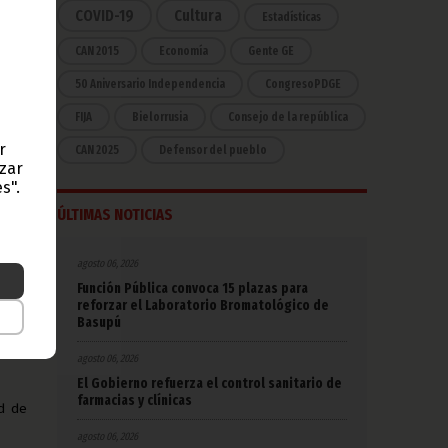
ntos
COVID-19
Cultura
Estadísticas
s en
CAN 2015
Economía
Gente GE
ecas
50 Aniversario Independencia
CongresoPDGE
FIJA
Bielorrusia
Consejo de la república
Bilé,
s, al
r
CAN 2025
Defensor del pueblo
azar
s".
res,
ÚLTIMAS NOTICIAS
re el
agosto 06, 2026
rales
Función Pública convoca 15 plazas para
s de
reforzar el Laboratorio Bromatológico de
Basupú
ejor
agosto 06, 2026
El Gobierno refuerza el control sanitario de
farmacias y clínicas
d de
agosto 06, 2026