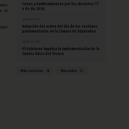
Ceses y nombramientos por los decretos 77
jador
a 94 de 2026
e el
agosto 05, 2026
Adopción del orden del día de las sesiones
aquio
parlamentarias en la Cámara de Diputados
agosto 05, 2026
El Gobierno impulsa la implementación de la
Cuenta Única del Tesoro
Más noticias
Búscador