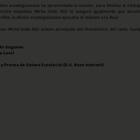
ático ecuatoguineano ha aprovechado la ocasión para felicitar al Emba
lección española. Micha Ondo Bilé le aseguró igualmente que durant
rofeo, la afición ecuatoguineana apoyaba al máximo a la
Roja
.
astor Michá Ondo Bilé estuvo acompaño del Viceministro del ramo, Eust
do Onguene.
 Loeri
 y Prensa de Guinea Ecuatorial (D.G. Base Internet)