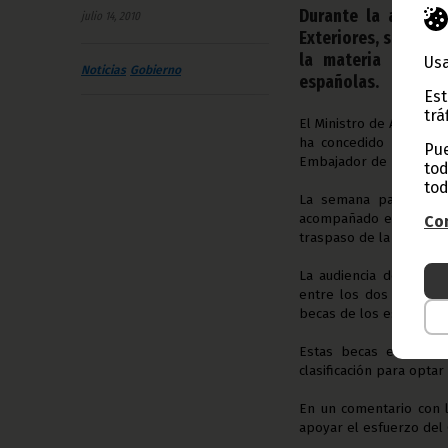
Durante la audienc
julio 14, 2010
Exteriores, se ha re
la materia económ
Usa
Noticias
Gobierno
españolas.
Est
trá
El Ministro de Asuntos 
ha concedido audiencia
Pue
Embajador de España e
tod
tod
La semana pasada Góm
acompañado en aquella 
Con
traspaso de la Presiden
La audiencia de este m
entre los dos Estados
becas de los estudios u
Estas becas están abi
clasificación para optar
En un comentario con 
apoyar el esfuerzo del