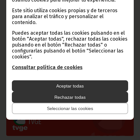
Texto y Fotos:
Mansueto Loeri Bomohagasi
Este sitio utiliza cookies propias y de terceros
Oficina de Información y Prensa de Guinea Ecuatorial
para analizar el tráfico y personalizar el
(Dirección General de la Base Internet).
contenido.
Puedes aceptar todas las cookies pulsando en el
botón "Aceptar todas", rechazar todas las cookies
pulsando en el botón "Rechazar todas" o
configurarlas pulsando el botón "Seleccionar las
cookies".
Gobierno e Instituciones
Consultar política de cookies
Aceptar todas
Información de Guinea Ecuatorial
Rechazar todas
Seleccionar las cookies
TVGE