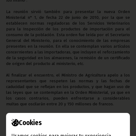
los mismo”
.
La reunión sirvió también para presentar la nueva Orden
Ministerial n° 1, de fecha 22 de junio de 2010, por la que se
establecen normas reguladoras de los Servicios Veterinarios
para la Inspección de los productos de importación para el
consumo de la población. Esta orden fue leída por el Secretario
General del Ministerio, para el conocimiento de las empresas
presentes en la reunión. En ella se contemplan varios artículos
concernientes a las importadoras, que incluyen el reforzamiento
de la seguridad en los almacenes, la remisión de un certificado
de origen del producto al ministerio, etc.
Al finalizar el encuentro, el Ministro de Agricultura apelo a los
representantes que respeten las normas y las fechas de
caducidad que se reflejan en los productos, y que hagan uso de
las leyes que se contemplan en la Orden Ministerial, ya que en
los casos contrarios, pueden enfrentarse a considerables
multas que oscilarán entre 20 y 150 millones de francos.
Cookies
(Se adjunta, con esta noticia, el original de la Orden
Ministerial mencionada)
Usamos cookies para mejorar tu experiencia.