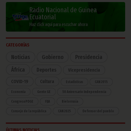
Radio Nacional de Guinea
Ecuatorial
Haz click aquí para escuchar ahora
CATEGORÍAS
Noticias
Gobierno
Presidencia
África
Deportes
Vicepresidencia
COVID-19
Cultura
Estadísticas
CAN 2015
Economía
Gente GE
50 Aniversario Independencia
CongresoPDGE
FIJA
Bielorrusia
Consejo de la república
CAN 2025
Defensor del pueblo
ÚLTIMAS NOTICIAS