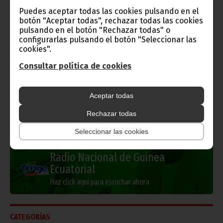
Gobierno e Instituciones
Puedes aceptar todas las cookies pulsando en el
botón "Aceptar todas", rechazar todas las cookies
pulsando en el botón "Rechazar todas" o
configurarlas pulsando el botón "Seleccionar las
cookies".
Información de Guinea Ecuatorial
Consultar política de cookies
Aceptar todas
TVGE
Rechazar todas
Seleccionar las cookies
Radio Nacional de Guinea
Ecuatorial
Haz click aquí para escuchar ahora
CATEGORÍAS