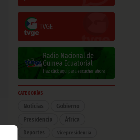
TVGE
Radio Nacional de
Guinea Ecuatorial
Haz click aquí para escuchar ahora
CATEGORÍAS
Noticias
Gobierno
Presidencia
África
Deportes
Vicepresidencia