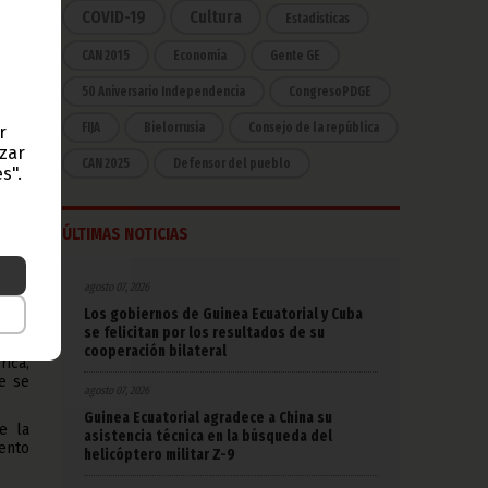
, el
COVID-19
Cultura
Estadísticas
inea
CAN 2015
Economía
Gente GE
 Con
 que
50 Aniversario Independencia
CongresoPDGE
FIJA
Bielorrusia
Consejo de la república
r
azar
ho al
CAN 2025
Defensor del pueblo
s".
, el
ento
tura
cida
ÚLTIMAS NOTICIAS
ta y
agosto 07, 2026
inea
Los gobiernos de Guinea Ecuatorial y Cuba
se felicitan por los resultados de su
ncias
cooperación bilateral
ica,
e se
agosto 07, 2026
Guinea Ecuatorial agradece a China su
e la
asistencia técnica en la búsqueda del
ento
helicóptero militar Z-9