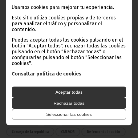
Usamos cookies para mejorar tu experiencia.
Este sitio utiliza cookies propias y de terceros
para analizar el tráfico y personalizar el
Radio Nacional de Guinea
contenido.
Ecuatorial
Puedes aceptar todas las cookies pulsando en el
Haz click aquí para escuchar ahora
botón "Aceptar todas", rechazar todas las cookies
pulsando en el botón "Rechazar todas" o
configurarlas pulsando el botón "Seleccionar las
CATEGORÍAS
cookies".
Consultar política de cookies
Noticias
Gobierno
Presidencia
África
Deportes
Vicepresidencia
Aceptar todas
COVID-19
Cultura
Estadísticas
CAN 2015
Rechazar todas
Economía
Gente GE
50 Aniversario Independencia
Seleccionar las cookies
CongresoPDGE
FIJA
Bielorrusia
Consejo de la república
CAN 2025
Defensor del pueblo