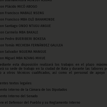
 Don Buenaventura MONSUY ASUMU
Don Plácido MICÓ ABOGO
Don Francisco MABALE NSENG
 Don Francisco MBA OLÓ BAHAMONDE
 Don Santiago ONDO NTUGU ANGUE
 Don Carmelo MBA BAKALE
 Don Pedro BUERIBERI BOKESA
 Don Tomás MECHEBA FERNÁNDEZ GALILEA
 Don Salvador NGUEMA MANGUE
 Don Miguel MBA NZANG MIKUE
diante esta disposición realizará los trabajos en el plazo máxim
ijará su sede de trabajo en la ciudad de Bata y durante las labores 
o a otros técnicos cualificados, así como el personal de apoyo 
entes textos legales:
ento Interno de la Cámara de los Diputados
mento Interno del Senado
bre el Defensor del Pueblo y su Reglamento Interno