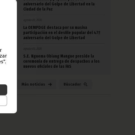
aniversario del Golpe de Libertad en la
Ciudad de la Paz
agosto 03, 2026
La OEMPDGE destaca por su masiva
participación en el desfile popular del 47º
aniversario del Golpe de Libertad
agosto 03, 2026
r
azar
S.E. Nguema Obiang Mangue preside la
ceremonia de entrega de despachos a los
s".
nuevos oficiales de las FAS
Más noticias
Búscador