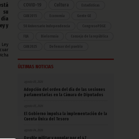
está
COVID-19
Cultura
Estadísticas
a su
CAN 2015
Economía
Gente GE
 día
ey y
50 Aniversario Independencia
CongresoPDGE
FIJA
Bielorrusia
Consejo de la república
 Ley
CAN 2025
Defensor del pueblo
ecuar
icha
ÚLTIMAS NOTICIAS
agosto 05, 2026
Adopción del orden del día de las sesiones
parlamentarias en la Cámara de Diputados
agosto 05, 2026
El Gobierno impulsa la implementación de la
Cuenta Única del Tesoro
agosto 04, 2026
Desfile militar y popular por el 47