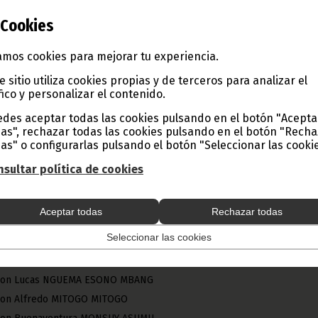
nte EHATE TOMI
Cookies
inaldo EGIDO PANADES
mos cookies para mejorar tu experiencia.
e sitio utiliza cookies propias y de terceros para analizar el
ña Jesusa OBONO ENGONO NCHAMA
fico y personalizar el contenido.
 Francisco Javier NGOMO MBENGONO
des aceptar todas las cookies pulsando en el botón "Acepta
Antonio NZAMBI ELONGA
as", rechazar todas las cookies pulsando en el botón "Rech
as" o configurarlas pulsando el botón "Seleccionar las cookie
 Fernando ENGONGA OBAMA
César Augusto MBO
sultar política de cookies
Antonio Pascual OKO EBOBO
José Ángel BORICO
Aceptar todas
Rechazar todas
 Miguel ENGONGA OBIANG
Seleccionar las cookies
n Rubén Clemente ENGONGA AVOMO
oña Ana NSANG OBIANG
 Don Lucas NGUEMA ESONO MBANG
 Don Alfredo MITOGO MITOGO