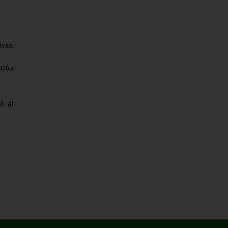
vas,
ción
l al