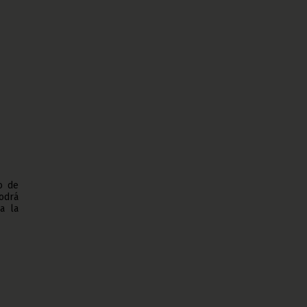
o de
podrá
a la