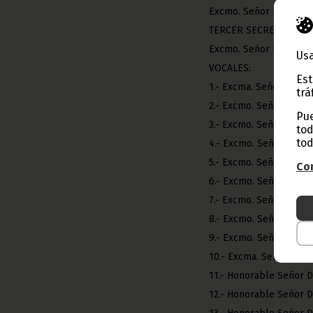
Excmo. Señor Don Vice
TERCER SECRETARIO:
Excmo. Señor Don Reg
Usa
VOCALES:
Est
1.- Excma. Señora Do
trá
2.- Excmo. Señor Don
Pue
3.- Excmo. Señor Don 
tod
tod
4.- Excmo. Señor Don
5.- Excmo. Señor Don 
Con
6.- Excmo. Señor Don 
7.- Excmo. Señor Don 
8.- Excmo. Señor Don
9.- Excmo. Señor Do
10.- Excma. Señora D
11.- Honorable Señor
12.- Honorable Señor