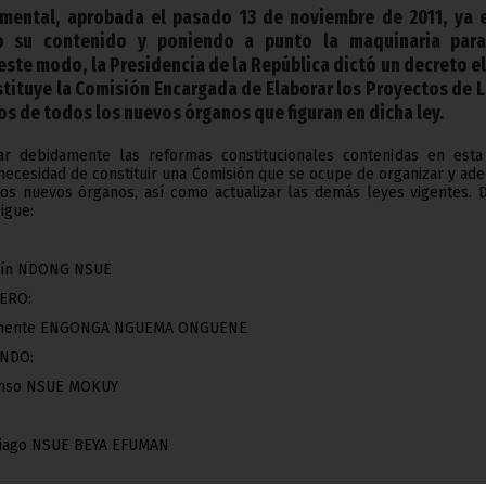
mental, aprobada el pasado 13 de noviembre de 2011, ya 
o su contenido y poniendo a punto la maquinaria par
este modo, la Presidencia de la República dictó un decreto el
stituye la Comisión Encargada de Elaborar los Proyectos de L
s de todos los nuevos órganos que figuran en dicha ley.
ar debidamente las reformas constitucionales contenidas en esta
necesidad de constituir una Comisión que se ocupe de organizar y ad
los nuevos órganos, así como actualizar las demás leyes vigentes. D
igue:
tín NDONG NSUE
ERO:
lemente ENGONGA NGUEMA ONGUENE
NDO:
onso NSUE MOKUY
tiago NSUE BEYA EFUMAN