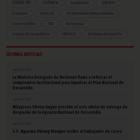
COVID-19
Cultura
Estadísticas
CAN 2015
Economía
Gente GE
50 Aniversario Independencia
CongresoPDGE
FIJA
Bielorrusia
Consejo de la república
CAN 2025
Defensor del pueblo
ÚLTIMAS NOTICIAS
agosto 07, 2026
La Ministra Delegada de Hacienda llama a reforzar el
compromiso institucional para impulsar el Plan Nacional de
Desarrollo
agosto 07, 2026
Milagrosa Obono Angue preside el acto oficial de entrega de
despacho de la Agencia Nacional de Desarrollo
agosto 07, 2026
S.E. Nguema Obiang Mangue recibe al Embajador de Corea