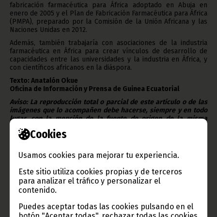
fabricación farmacéutica para África adoptado en Abuja en
enero de 2005 y el Plan de Fabricación Farmacéutica para África
(PMPA), preparado por la Comisión de la Unión Africana y las
Naciones Unidas en 2012.
Además, también trabajaría con asociaciones de la industria
farmacéutica en África para crear vínculos de desarrollo de
capacidades entre las universidades y la industria en África, y
con científicos africanos en la diáspora.
Texto: Anatalón Okue
Oficina de Información y Prensa de Guinea Ecuatorial
Aviso: La reproducción total o parcial de este artículo o de las
imágenes que lo acompañen debe hacerse, siempre y en todo
lugar, con la mención de la fuente de origen de la misma
(Oficina de Información y Prensa de Guinea Ecuatorial).
Cookies
Usamos cookies para mejorar tu experiencia.
Este sitio utiliza cookies propias y de terceros
Gobierno e Instituciones
para analizar el tráfico y personalizar el
contenido.
Puedes aceptar todas las cookies pulsando en el
botón "Aceptar todas", rechazar todas las cookies