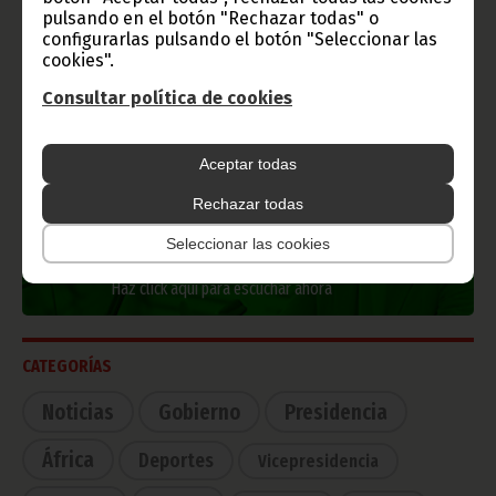
Información de Guinea Ecuatorial
pulsando en el botón "Rechazar todas" o
configurarlas pulsando el botón "Seleccionar las
cookies".
Consultar política de cookies
TVGE
Aceptar todas
Rechazar todas
Radio Nacional de Guinea
Seleccionar las cookies
Ecuatorial
Haz click aquí para escuchar ahora
CATEGORÍAS
Noticias
Gobierno
Presidencia
África
Deportes
Vicepresidencia