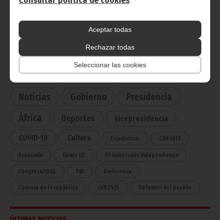
Consultar política de cookies
Radio Nacional de Guinea
Ecuatorial
Aceptar todas
Haz click aquí para escuchar ahora
Rechazar todas
Seleccionar las cookies
CATEGORÍAS
Noticias
Gobierno
Presidencia
África
Deportes
Vicepresidencia
COVID-19
Cultura
Estadísticas
CAN 2015
Economía
Gente GE
50 Aniversario Independencia
CongresoPDGE
FIJA
Bielorrusia
Consejo de la república
CAN 2025
Defensor del pueblo
ÚLTIMAS NOTICIAS