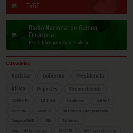
TVGE
Radio Nacional de Guinea
Ecuatorial
Haz click aquí para escuchar ahora
CATEGORÍAS
Noticias
Gobierno
Presidencia
África
Deportes
Vicepresidencia
COVID-19
Cultura
Estadísticas
CAN 2015
Economía
Gente GE
50 Aniversario Independencia
CongresoPDGE
FIJA
Bielorrusia
Consejo de la república
CAN 2025
Defensor del pueblo