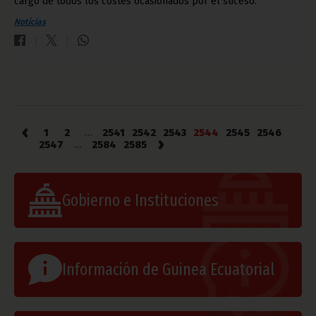
cargo de todos los costes ocasionados por el suceso.
Noticias
‹
1
2
...
2541
2542
2543
2544
2545
2546
›
2547
...
2584
2585
Gobierno e Instituciones
Información de Guinea Ecuatorial