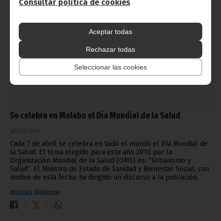
Consultar política de cookies
Aceptar todas
Rechazar todas
Seleccionar las cookies
Se celebra en Malabo el Día Mundial de la Salud
abril 07, 2010
Cada 7 de abril se celebra en todo el mundo el Día Mundial de
la Salud. El tema elegido para este año 2010 por la
Organización Mundial de la Salud (OMS) es: “Urbanismo y
Salud”. El Ministro de Estado de Sanidad y Bienestar Social, con
motivo de esta fecha, ha dirigido un discurso a la población.
Noticias
Gobierno