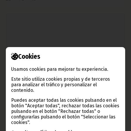
Cookies
Usamos cookies para mejorar tu experiencia.
Este sitio utiliza cookies propias y de terceros
Comienza un curso de Bordado
para analizar el tráfico y personalizar el
abril 07, 2010
contenido.
Se trata de una iniciativa apoyada por el gobierno con la
Puedes aceptar todas las cookies pulsando en el
asistencia de expertos chinos.
botón "Aceptar todas", rechazar todas las cookies
Noticias
pulsando en el botón "Rechazar todas" o
configurarlas pulsando el botón "Seleccionar las
cookies".