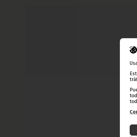
Usa
Est
trá
Pue
tod
tod
Con