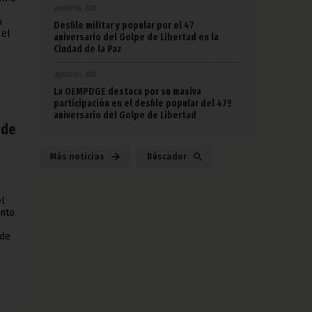
agosto 04, 2026
a
Desfile militar y popular por el 47
 el
aniversario del Golpe de Libertad en la
Ciudad de la Paz
agosto 03, 2026
La OEMPDGE destaca por su masiva
participación en el desfile popular del 47º
aniversario del Golpe de Libertad
 de
Más noticias
Búscador
el
ento
 de