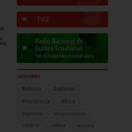
TVGE
 de
mo
Radio Nacional de
DGE,
Guinea Ecuatorial
Haz click aquí para escuchar ahora
CATEGORÍAS
Noticias
Gobierno
Presidencia
África
Deportes
Vicepresidencia
COVID-19
Cultura
Estadísticas