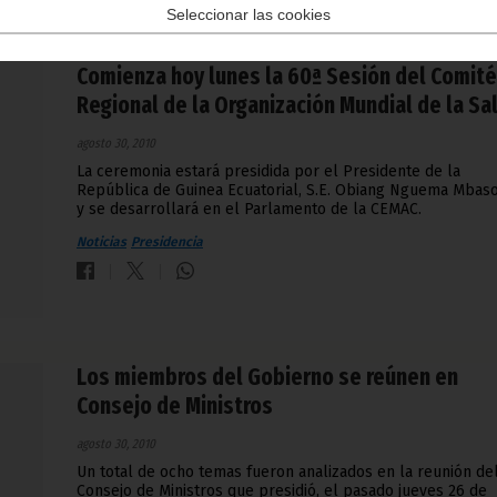
Seleccionar las cookies
Comienza hoy lunes la 60ª Sesión del Comité
Regional de la Organización Mundial de la Sa
agosto 30, 2010
La ceremonia estará presidida por el Presidente de la
República de Guinea Ecuatorial, S.E. Obiang Nguema Mbas
y se desarrollará en el Parlamento de la CEMAC.
Noticias
Presidencia
Los miembros del Gobierno se reúnen en
Consejo de Ministros
agosto 30, 2010
Un total de ocho temas fueron analizados en la reunión de
Consejo de Ministros que presidió, el pasado jueves 26 de