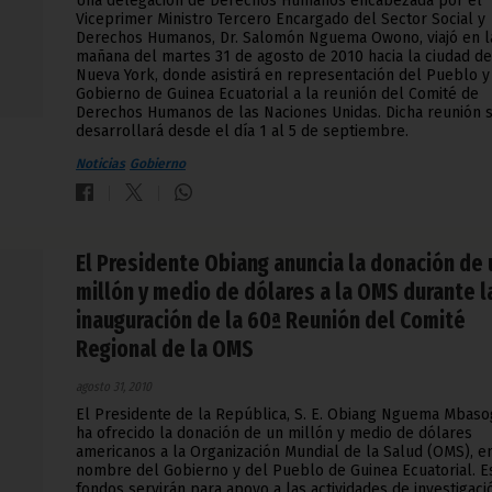
Una delegación de Derechos Humanos encabezada por el
Viceprimer Ministro Tercero Encargado del Sector Social y
Derechos Humanos, Dr. Salomón Nguema Owono, viajó en l
mañana del martes 31 de agosto de 2010 hacia la ciudad de
Nueva York, donde asistirá en representación del Pueblo y
Gobierno de Guinea Ecuatorial a la reunión del Comité de
Derechos Humanos de las Naciones Unidas. Dicha reunión 
desarrollará desde el día 1 al 5 de septiembre.
Noticias
Gobierno
El Presidente Obiang anuncia la donación de 
millón y medio de dólares a la OMS durante l
inauguración de la 60ª Reunión del Comité
Regional de la OMS
agosto 31, 2010
El Presidente de la República, S. E. Obiang Nguema Mbaso
ha ofrecido la donación de un millón y medio de dólares
americanos a la Organización Mundial de la Salud (OMS), e
nombre del Gobierno y del Pueblo de Guinea Ecuatorial. E
fondos servirán para apoyo a las actividades de investigaci