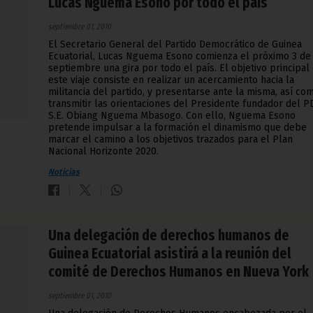
Lucas Nguema Esono por todo el país
septiembre 01, 2010
El Secretario General del Partido Democrático de Guinea
Ecuatorial, Lucas Nguema Esono comienza el próximo 3 de
septiembre una gira por todo el país. El objetivo principal
este viaje consiste en realizar un acercamiento hacia la
militancia del partido, y presentarse ante la misma, así co
transmitir las orientaciones del Presidente fundador del P
S.E. Obiang Nguema Mbasogo. Con ello, Nguema Esono
pretende impulsar a la formación el dinamismo que debe
marcar el camino a los objetivos trazados para el Plan
Nacional Horizonte 2020.
Noticias
Una delegación de derechos humanos de
Guinea Ecuatorial asistirá a la reunión del
comité de Derechos Humanos en Nueva York
septiembre 01, 2010