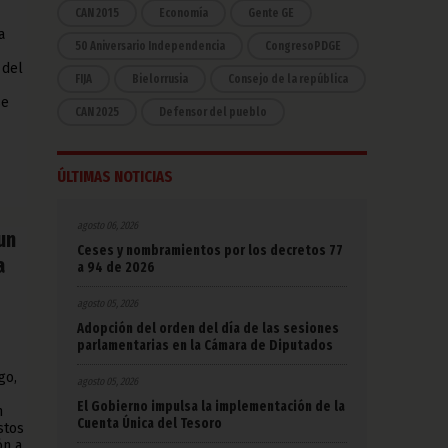
CAN 2015
Economía
Gente GE
a
50 Aniversario Independencia
CongresoPDGE
 del
FIJA
Bielorrusia
Consejo de la república
se
CAN 2025
Defensor del pueblo
ÚLTIMAS NOTICIAS
agosto 06, 2026
un
Ceses y nombramientos por los decretos 77
a
a 94 de 2026
agosto 05, 2026
Adopción del orden del día de las sesiones
parlamentarias en la Cámara de Diputados
go,
agosto 05, 2026
El Gobierno impulsa la implementación de la
n
Cuenta Única del Tesoro
stos
ón a