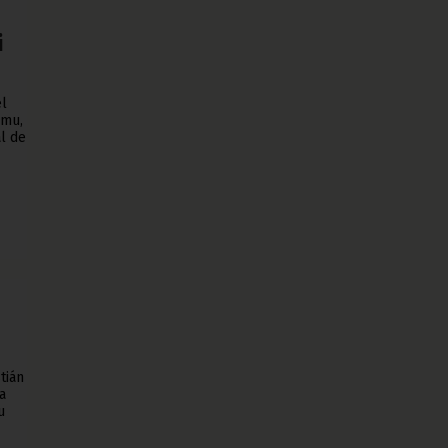
i
el
umu,
al de
tián
a
u