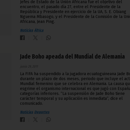
Jefes de Estado de la Unión Africana fue el objetivo del
encuentro, el pasado día 27, entre el Presidente de la
República y Presidente en ejercicio de la UA, S. E. Obiang
Nguema Mbasogo, y el Presidente de la Comisión de la Un
Africana, Jean Ping.
Noticias
África
Jade Boho apeada del Mundial de Alemania
junio 29, 2011
La FIFA ha suspendido a la jugadora ecuatoguineana Jade 
durante un plazo de dos meses, periodo que incluye el act
Mundial femenino que se celebra en Alemania. La causa q
esgrime el organismo internacional es que jugó con Españ
categorías inferiores. “La suspensión de Jade Boho tiene
carácter temporal y su aplicación es inmediata”, dice el
comunicado.
Noticias
Deportes