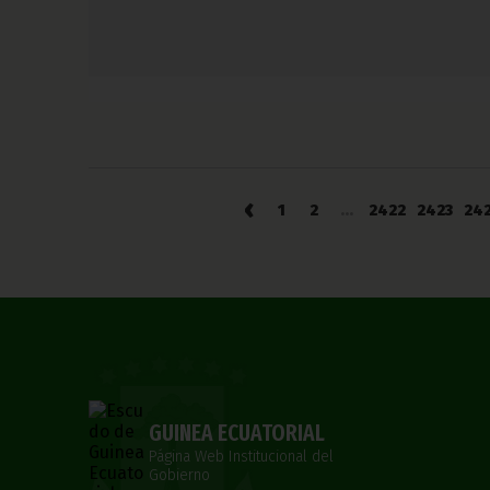
‹
1
2
...
2422
2423
24
GUINEA ECUATORIAL
Página Web Institucional del
Gobierno