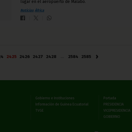
lugar en el aeropuerto de Malabo.
Noticias
África
›
24
2425
2426
2427
2428
...
2584
2585
Gobierno e Instituciones
Portada
Información de Guinea Ecuatorial
PRESIDENCIA
TVGE
VICEPRESIDENCIA
GOBIERNO