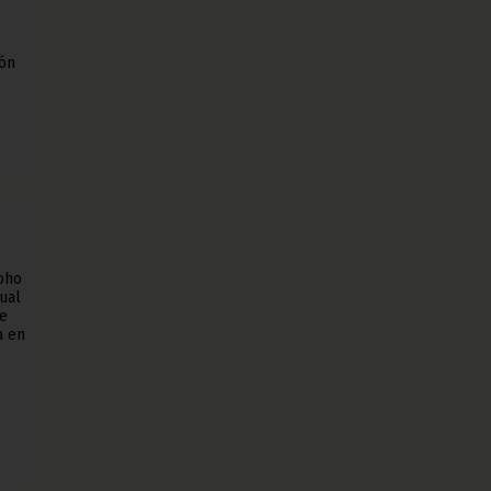
ión
Boho
ual
ue
a en