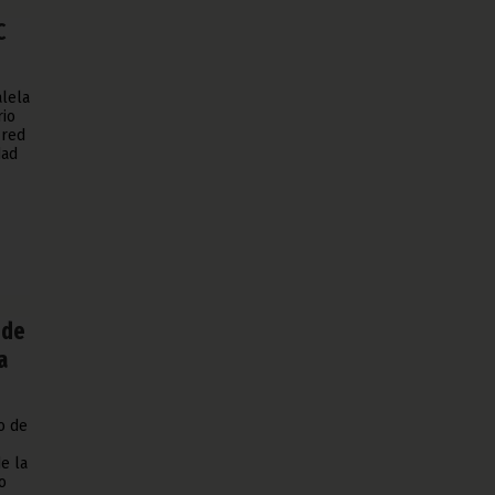
C
alela
rio
 red
dad
 de
a
o de
e la
o