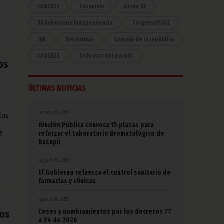
CAN 2015
Economía
Gente GE
50 Aniversario Independencia
CongresoPDGE
FIJA
Bielorrusia
Consejo de la república
CAN 2025
Defensor del pueblo
los
ÚLTIMAS NOTICIAS
agosto 06, 2026
los
Función Pública convoca 15 plazas para
e
reforzar el Laboratorio Bromatológico de
Basupú
agosto 06, 2026
El Gobierno refuerza el control sanitario de
farmacias y clínicas
agosto 06, 2026
Ceses y nombramientos por los decretos 77
tos
a 94 de 2026