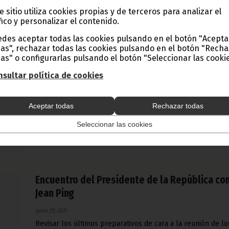
e sitio utiliza cookies propias y de terceros para analizar el
fico y personalizar el contenido.
des aceptar todas las cookies pulsando en el botón "Acepta
El Nzalang femenino pierde ante Noruega por
as", rechazar todas las cookies pulsando en el botón "Rech
1
as" o configurarlas pulsando el botón "Seleccionar las cookie
junio 30, 2011
sultar política de cookies
El gol, marcado por Emilie Haavi casi al final del encuentro
destrozó la oportunidad de las ecuatoguineanas, que hicie
un excelente partido.
Aceptar todas
Rechazar todas
Noticias
Deportes
Seleccionar las cookies
Encuentro del Presidente de la República co
Jean Ping
junio 29, 2011
Revisar los últimos preparativos de cara a la reunión de lo