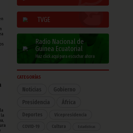
TVGE
en
n
ea
Radio Nacional de
os
Guinea Ecuatorial
Haz click aquí para escuchar ahora
CATEGORÍAS
a
Noticias
Gobierno
Presidencia
África
la
Deportes
Vicepresidencia
 la
a,
ura
COVID-19
Cultura
Estadísticas
e