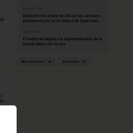
agosto 05, 2026
Adopción del orden del día de las sesiones
 de
parlamentarias en la Cámara de Diputados
agosto 05, 2026
El Gobierno impulsa la implementación de la
Cuenta Única del Tesoro
Más noticias
Búscador
es
la
s,
 en