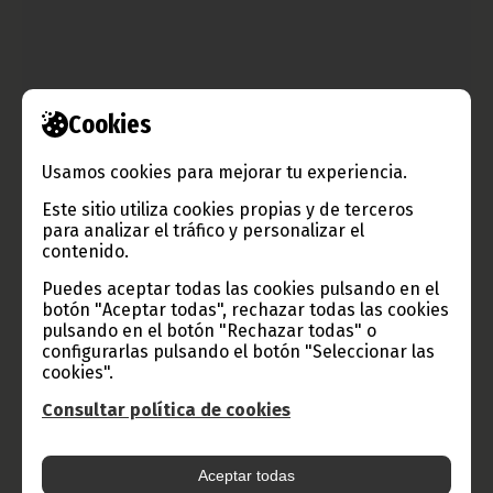
Cookies
Usamos cookies para mejorar tu experiencia.
Este sitio utiliza cookies propias y de terceros
para analizar el tráfico y personalizar el
Gira de inspección del Ministerio de Agricultura
contenido.
abril 05, 2012
Puedes aceptar todas las cookies pulsando en el
Una comisión del Ministerio de Agricultura y Bosques realiza
botón "Aceptar todas", rechazar todas las cookies
una gira de inspección en establecimientos de venta de
pulsando en el botón "Rechazar todas" o
alimentos en la ciudad de Bata.
configurarlas pulsando el botón "Seleccionar las
cookies".
Noticias
Gobierno
Consultar política de cookies
Aceptar todas