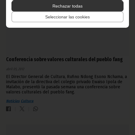
Rechazar todas
Seleccionar las cookies
Conferencia sobre valores culturales del pueblo fang
abril 05, 2012
El Director General de Cultura, Rufino Ndong Esono Nchama, a
invitación de la directiva del colegio privado Ewaiso Ipola de
Malabo, presentó la pasada semana una conferencia sobre
valores culturales del pueblo fang.
Noticias
Cultura