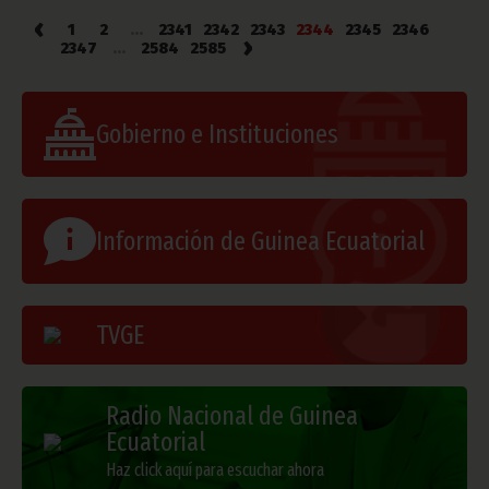
‹
1
2
...
2341
2342
2343
2344
2345
2346
›
2347
...
2584
2585
Gobierno e Instituciones
Información de Guinea Ecuatorial
TVGE
Radio Nacional de Guinea
Ecuatorial
Haz click aquí para escuchar ahora