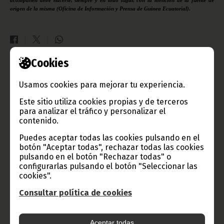
acompañen debe hacerse, siempre y en todo lugar, con la mención de la fuente de
origen de la misma (Oficina de Información y Prensa de Guinea Ecuatorial).
Cookies
Gobierno e Instituciones
Usamos cookies para mejorar tu experiencia.
Este sitio utiliza cookies propias y de terceros
para analizar el tráfico y personalizar el
contenido.
Información de Guinea Ecuatorial
Puedes aceptar todas las cookies pulsando en el
botón "Aceptar todas", rechazar todas las cookies
pulsando en el botón "Rechazar todas" o
TVGE
configurarlas pulsando el botón "Seleccionar las
cookies".
Consultar política de cookies
Radio Nacional de Guinea
Ecuatorial
Aceptar todas