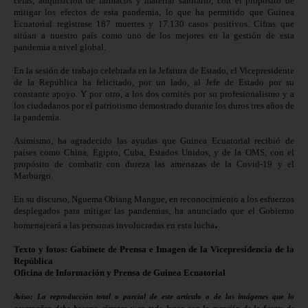
cefas, adquisición de fármacos y material sanitario, con el propósito de
mitigar los efectos de esta pandemia, lo que ha permitido que Guinea
Ecuatorial registrase 187 muertes y 17.130 casos positivos. Cifras que
sitúan a nuestro país como uno de los mejores en la gestión de esta
pandemia a nivel global.
En la sesión de trabajo celebrada en la Jefatura de Estado, el Vicepresidente
de la República ha felicitado, por un lado, al Jefe de Estado por su
constante apoyo. Y por otro, a los dos comités por su profesionalismo y a
los ciudadanos por el patriotismo demostrado durante los duros tres años de
la pandemia.
Asimismo, ha agradecido las ayudas que Guinea Ecuatorial recibió de
países como China, Egipto, Cuba, Estados Unidos, y de la OMS, con el
propósito de combatir con dureza las amenazas de la Covid-19 y el
Marburgo.
En su discurso, Nguema Obiang Mangue, en reconocimiento a los esfuerzos
desplegados para mitigar las pandemias, ha anunciado que el Gobierno
.
homenajeará a las personas involucradas en esta lucha
Texto y fotos: Gabinete de Prensa e Imagen de la Vicepresidencia de la
República
Oficina de Información y Prensa de Guinea Ecuatorial
Aviso: La reproducción total o parcial de este artículo o de las imágenes que lo