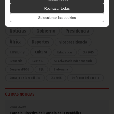
Haz click aquí para escuchar ahora
Rechazar todas
Seleccionar las cookies
CATEGORÍAS
Noticias
Gobierno
Presidencia
África
Deportes
Vicepresidencia
COVID-19
Cultura
Estadísticas
CAN 2015
Economía
Gente GE
50 Aniversario Independencia
CongresoPDGE
FIJA
Bielorrusia
Consejo de la república
CAN 2025
Defensor del pueblo
ÚLTIMAS NOTICIAS
agosto 08, 2026
Consejo Directivo del Consejo de la República