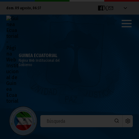
dom. 09 agosto, 06:37
GUINEA ECUATORIAL
Página Web Institucional del
Gobierno
Guinea Ecuatorial pone fin a la alerta
sanitaria por la Covid-19 y el Marburgo
mayo 16, 2023
Noticias
COVID-19
Vicepresidencia