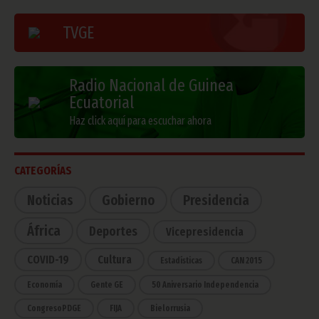
TVGE
Radio Nacional de Guinea
Ecuatorial
Haz click aquí para escuchar ahora
CATEGORÍAS
Noticias
Gobierno
Presidencia
África
Deportes
Vicepresidencia
COVID-19
Cultura
Estadísticas
CAN 2015
Economía
Gente GE
50 Aniversario Independencia
CongresoPDGE
FIJA
Bielorrusia