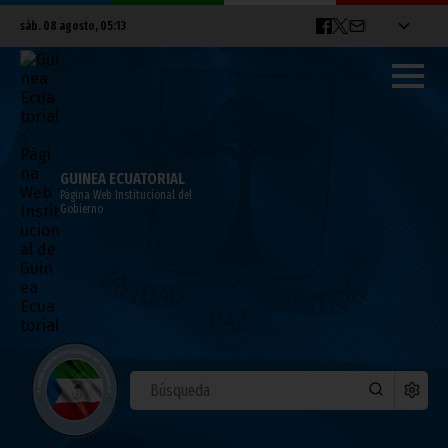
sáb. 08 agosto, 05:13
GUINEA ECUATORIAL
Página Web Institucional del
Gobierno
Guinea Ecuatorial participa en la reunión
preparatoria para la entrada en vigor del
BBNJ en la ONU
abril 27, 2025
Noticias