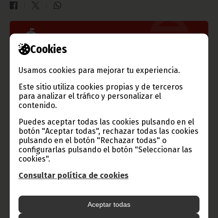
Gobierno e Instituciones
Cookies
Usamos cookies para mejorar tu experiencia.
Información de Guinea Ecuatorial
Este sitio utiliza cookies propias y de terceros
para analizar el tráfico y personalizar el
contenido.
Puedes aceptar todas las cookies pulsando en el
TVGE
botón "Aceptar todas", rechazar todas las cookies
pulsando en el botón "Rechazar todas" o
configurarlas pulsando el botón "Seleccionar las
cookies".
Radio Nacional de Guinea
Ecuatorial
Consultar política de cookies
Haz click aquí para escuchar ahora
Aceptar todas