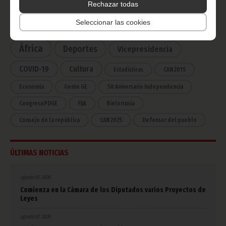
Rechazar todas
CATEGORÍAS
Seleccionar las cookies
Noticias
Gobierno
Presidencia
África
Deportes
Vicepresidencia
COVID-19
Cultura
Estadísticas
CAN 2015
Economía
Gente GE
50 Aniversario Independencia
CongresoPDGE
FIJA
Bielorrusia
Consejo de la república
CAN 2025
Defensor del pueblo
ÚLTIMAS NOTICIAS
agosto 07, 2026
Comienza en la Cámara de los Diputados varios Proyectos de
Leyes
agosto 07, 2026