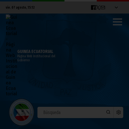
vie. 07 agosto, 15:12
GUINEA ECUATORIAL
Página Web Institucional del
Gobierno
Alfredo Monsuy gana el premio al mejor
diseñador joven en la primera sesión de
la Malabo Fashion Week
abril 11, 2011
Noticias
Cultura