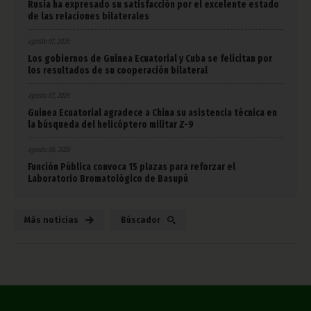
Rusia ha expresado su satisfacción por el excelente estado
de las relaciones bilaterales
agosto 07, 2026
Los gobiernos de Guinea Ecuatorial y Cuba se felicitan por
los resultados de su cooperación bilateral
agosto 07, 2026
Guinea Ecuatorial agradece a China su asistencia técnica en
la búsqueda del helicóptero militar Z-9
agosto 06, 2026
Función Pública convoca 15 plazas para reforzar el
Laboratorio Bromatológico de Basupú
Más noticias
Búscador