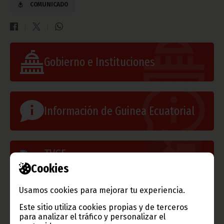
COMUNICADO
Gobierno e Instituciones
Información de Guinea Ecuatorial
TVGE
Cookies
Radio Nacional de Guinea
Usamos cookies para mejorar tu experiencia.
Ecuatorial
Este sitio utiliza cookies propias y de terceros
Haz click aquí para escuchar ahora
para analizar el tráfico y personalizar el