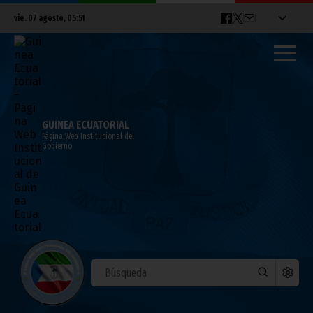
vie. 07 agosto, 05:51
GUINEA ECUATORIAL
Página Web Institucional del
Gobierno
Aclaración sobre la desinformación
relativa al seguro de responsabilidad
civil del automóvil
agosto 09, 2025
Noticias
Gobierno