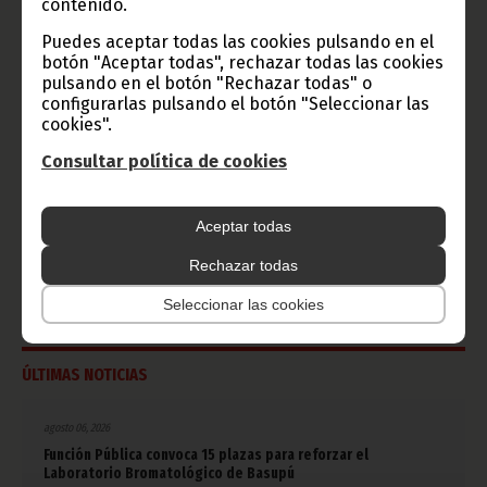
contenido.
Puedes aceptar todas las cookies pulsando en el
CATEGORÍAS
botón "Aceptar todas", rechazar todas las cookies
pulsando en el botón "Rechazar todas" o
Noticias
Gobierno
Presidencia
configurarlas pulsando el botón "Seleccionar las
cookies".
África
Deportes
Vicepresidencia
Consultar política de cookies
COVID-19
Cultura
Estadísticas
CAN 2015
Aceptar todas
Economía
Gente GE
50 Aniversario Independencia
Rechazar todas
CongresoPDGE
FIJA
Bielorrusia
Seleccionar las cookies
Consejo de la república
CAN 2025
Defensor del pueblo
ÚLTIMAS NOTICIAS
agosto 06, 2026
Función Pública convoca 15 plazas para reforzar el
Laboratorio Bromatológico de Basupú