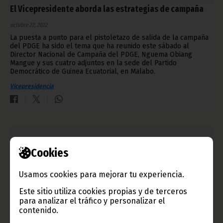
El Vicepresidente aborda las estrategias de campaña
octubre 22, 2022
La puesta a punto para el pistoletazo de salida de la campaña
del PDGE ha sido el tema que ha reunido este sábado al
Director Nacional de Campaña del PDGE, Nguema Obiang
Mangue y sus cuatro adjuntos en la sede del Partido
Democrático de Guinea Ecuatorial, en Malabo.
Vicepresidencia
Cookies
Usamos cookies para mejorar tu experiencia.
Este sitio utiliza cookies propias y de terceros
para analizar el tráfico y personalizar el
contenido.