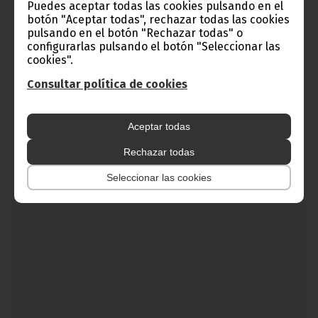
Puedes aceptar todas las cookies pulsando en el
botón "Aceptar todas", rechazar todas las cookies
El Estado condecora con la Orden al Mérito Militar a
pulsando en el botón "Rechazar todas" o
efectivos de la Seguridad
configurarlas pulsando el botón "Seleccionar las
cookies".
octubre 21, 2022
El Vicepresidente de la República, Encargado de Defensa y
Consultar política de cookies
Seguridad del Estado impone a 33 efectivos del cuerpo de
Seguridad, la Medalla de la Orden al Mérito Militar.
Noticias
Vicepresidencia
Aceptar todas
Rechazar todas
Seleccionar las cookies