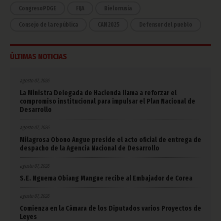
CongresoPDGE
FIJA
Bielorrusia
Consejo de la república
CAN 2025
Defensor del pueblo
ÚLTIMAS NOTICIAS
agosto 07, 2026
La Ministra Delegada de Hacienda llama a reforzar el
compromiso institucional para impulsar el Plan Nacional de
Desarrollo
agosto 07, 2026
Milagrosa Obono Angue preside el acto oficial de entrega de
despacho de la Agencia Nacional de Desarrollo
agosto 07, 2026
S.E. Nguema Obiang Mangue recibe al Embajador de Corea
agosto 07, 2026
Comienza en la Cámara de los Diputados varios Proyectos de
Leyes