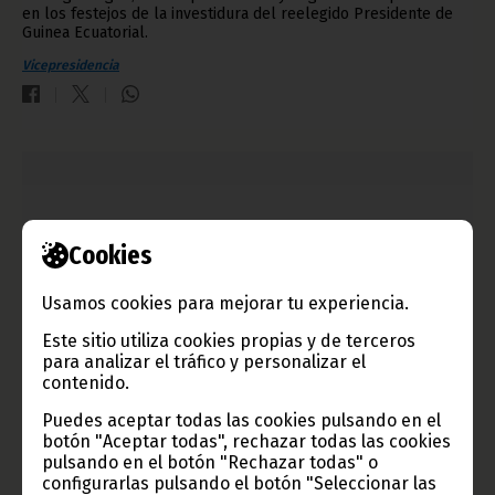
en los festejos de la investidura del reelegido Presidente de
Guinea Ecuatorial.
Vicepresidencia
Cookies
Usamos cookies para mejorar tu experiencia.
Este sitio utiliza cookies propias y de terceros
para analizar el tráfico y personalizar el
contenido.
El PDGE festeja su victoria en los Comicios
Puedes aceptar todas las cookies pulsando en el
Presidenciales, Legislativos y Municipales
botón "Aceptar todas", rechazar todas las cookies
pulsando en el botón "Rechazar todas" o
diciembre 01, 2022
configurarlas pulsando el botón "Seleccionar las
Guinea Ecuatorial confirma la reelección del Presidente S.E.