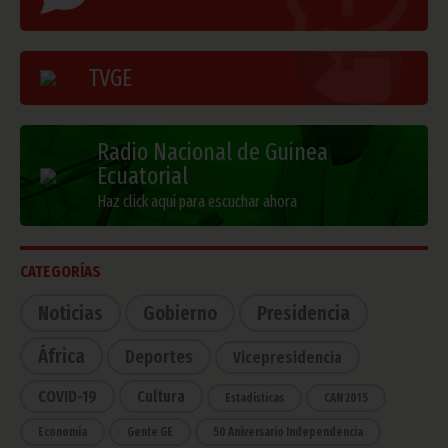
TVGE
Radio Nacional de Guinea
Ecuatorial
Haz click aquí para escuchar ahora
CATEGORÍAS
Noticias
Gobierno
Presidencia
África
Deportes
Vicepresidencia
COVID-19
Cultura
Estadísticas
CAN 2015
Economía
Gente GE
50 Aniversario Independencia