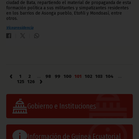
ciudad de Bata, repartiendo el material de propaganda de esta
formación política a sus militantes y simpatizantes residentes
en los barrios de Asonga pueblo, Etofili y Mondoasí, entre
otros.
Vicepresidencia
‹
1
2
...
98
99
100
101
102
103
104
...
›
125
126
Gobierno e Instituciones
Información de Guinea Ecuatorial