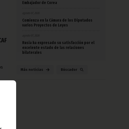
Embajador de Corea
agosto 07, 2026
Comienza en la Cámara de los Diputados
varios Proyectos de Leyes
agosto 07, 2026
CAF
Rusia ha expresado su satisfacción por el
excelente estado de las relaciones
bilaterales
os
Más noticias
Búscador
 de
r