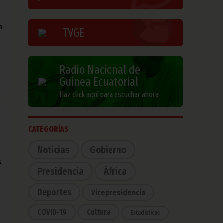
a
TVGE
Radio Nacional de
Guinea Ecuatorial
Haz click aquí para escuchar ahora
CATEGORÍAS
Noticias
Gobierno
,
Presidencia
África
Deportes
Vicepresidencia
COVID-19
Cultura
Estadísticas