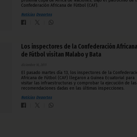
próxima Copa de África de Naciones, bajo el patrocinio de l
Confederación Africana de Fútbol (CAF).
Noticias
Deportes
Los inspectores de la Confederación African
de Fútbol visitan Malabo y Bata
diciembre 16, 2011
El pasado martes día 13, los inspectores de la Confederaci
Africana de Fútbol (CAF) llegaron a Guinea Ecuatorial para
visitar las infraestructuras y comprobar la ejecución de las
recomendaciones dadas en las últimas inspecciones.
Noticias
Deportes