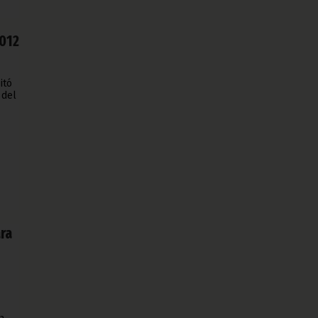
2012
itó
 del
ara