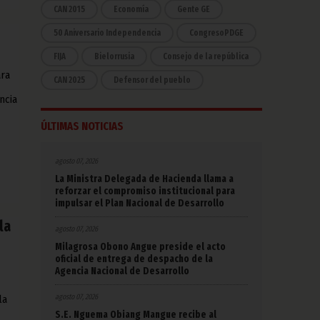
CAN 2015
Economía
Gente GE
50 Aniversario Independencia
CongresoPDGE
FIJA
Bielorrusia
Consejo de la república
ara
CAN 2025
Defensor del pueblo
ncia
ÚLTIMAS NOTICIAS
agosto 07, 2026
La Ministra Delegada de Hacienda llama a
reforzar el compromiso institucional para
impulsar el Plan Nacional de Desarrollo
la
agosto 07, 2026
Milagrosa Obono Angue preside el acto
oficial de entrega de despacho de la
Agencia Nacional de Desarrollo
agosto 07, 2026
la
S.E. Nguema Obiang Mangue recibe al