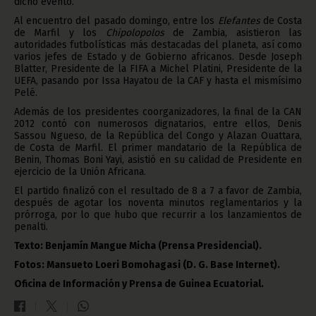
dicho evento.
Al encuentro del pasado domingo, entre los
Elefantes
de Costa
de Marfil y los
Chipolopolos
de Zambia, asistieron las
autoridades futbolísticas más destacadas del planeta, así como
varios jefes de Estado y de Gobierno africanos. Desde Joseph
Blatter, Presidente de la FIFA a Michel Platini, Presidente de la
UEFA, pasando por Issa Hayatou de la CAF y hasta el mismísimo
Pelé.
Además de los presidentes coorganizadores, la final de la CAN
2012 contó con numerosos dignatarios, entre ellos, Denis
Sassou Ngueso, de la República del Congo y Alazan Ouattara,
de Costa de Marfil. El primer mandatario de la República de
Benin, Thomas Boni Yayi, asistió en su calidad de Presidente en
ejercicio de la Unión Africana.
El partido finalizó con el resultado de 8 a 7 a favor de Zambia,
después de agotar los noventa minutos reglamentarios y la
prórroga, por lo que hubo que recurrir a los lanzamientos de
penalti.
Texto: Benjamín Mangue Micha (Prensa Presidencial).
Fotos: Mansueto Loeri Bomohagasi (D. G. Base Internet).
Oficina de Información y Prensa de Guinea Ecuatorial.