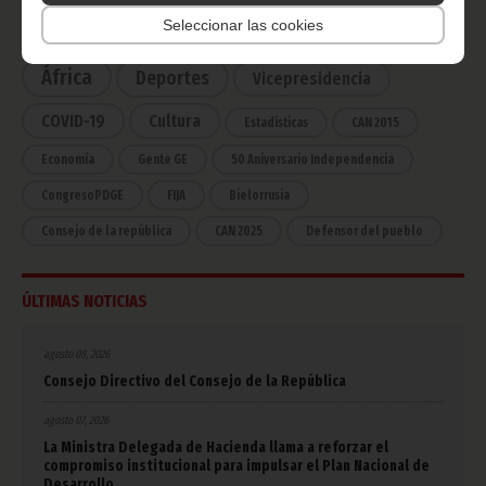
Seleccionar las cookies
Noticias
Gobierno
Presidencia
África
Deportes
Vicepresidencia
COVID-19
Cultura
Estadísticas
CAN 2015
Economía
Gente GE
50 Aniversario Independencia
CongresoPDGE
FIJA
Bielorrusia
Consejo de la república
CAN 2025
Defensor del pueblo
ÚLTIMAS NOTICIAS
agosto 08, 2026
Consejo Directivo del Consejo de la República
agosto 07, 2026
La Ministra Delegada de Hacienda llama a reforzar el
compromiso institucional para impulsar el Plan Nacional de
Desarrollo