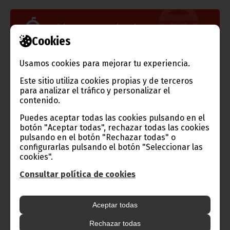
Gobierno e Instituciones
Cookies
Usamos cookies para mejorar tu experiencia.
Información de Guinea Ecuatorial
Este sitio utiliza cookies propias y de terceros
para analizar el tráfico y personalizar el
contenido.
Puedes aceptar todas las cookies pulsando en el
TVGE
botón "Aceptar todas", rechazar todas las cookies
pulsando en el botón "Rechazar todas" o
configurarlas pulsando el botón "Seleccionar las
cookies".
Radio Nacional de Guinea
Ecuatorial
Consultar política de cookies
Haz click aquí para escuchar ahora
Aceptar todas
CATEGORÍAS
Rechazar todas