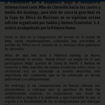
El Presidente de la República llegó al Aeropuerto
Internacional León Mba de Libreville hacia las cuatro y
media del domingo, para vivir de cerca la gran final de
la Copa de África de Naciones en su vigésima octava
edición organizada por Gabón y Guinea Ecuatorial. S. E.
estuvo acompañado por la Primera Dama.
Como se hizo en la inauguración del torneo en la ciudad de
Bata, varias manifestaciones culturales han precedido al
partido de fútbol en el
Estadio de la Amistad
chino-gabonesa
de Libreville.
Miles de ojos han visto a Patience Dabany,
La Mama
,
interpretando la versión “Mamá África”, un single en el que
participaron Magic System de Costa de Marfil, X Maleya de
Camerún y Miky Bad Boy de Guinea Ecuatorial, entre otros. La
ceremonia era un homenaje al evento deportivo más
importante del continente, que se ha celebrado en tierras
gabonesas y ecuatoguineanas.
Sin embargo, si las comparaciones no fuesen odiosas, nos
atreveríamos a subrayar que la apertura de Bata fue
notablemente especial, un espectáculo que llenó de
satisfacción y alegría a la audiencia y que transmitió la paz, el
orgullo y la hospitalidad de los ecuatoguineanos por albergar