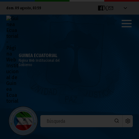
dom. 09 agosto, 03:59
GUINEA ECUATORIAL
Página Web Institucional del
Gobierno
S. E. Obiang Nguema Mbasogo presenció
la gran final de la CAN 2012
febrero 14, 2012
Noticias
Presidencia
Deportes