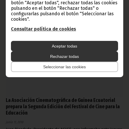
botón "Aceptar todas", rechazar todas las cookies
el día 15 de agosto de 2010.
pulsando en el botón "Rechazar todas" o
Noticias
Cultura
configurarlas pulsando el botón "Seleccionar las
cookies".
Consultar política de cookies
Aceptar todas
Rechazar todas
Seleccionar las cookies
La Asociación Cinematográfica de Guinea Ecuatorial
prepara la Segunda Edición del Festival de Cine para la
Educación
junio 11, 2010