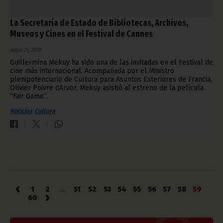
La Secretaria de Estado de Bibliotecas, Archivos,
Museos y Cines en el Festival de Cannes
mayo 25, 2010
Guillermina Mekuy ha sido una de las invitadas en el Festival de
cine más internacional. Acompañada por el Ministro
plenipotenciario de Cultura para Asuntos Exteriores de Francia,
Olivier Poivre dArvor, Mekuy asistió al estreno de la película
“Fair Game”.
Noticias
Cultura
‹
1
2
...
51
52
53
54
55
56
57
58
59
›
60