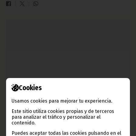
Cookies
El Director General de Cultura se ha reunido con los
artistas que representarán a Guinea Ecuatorial en la
Usamos cookies para mejorar tu experiencia.
“Expo Shanghai China 2010”
Este sitio utiliza cookies propias y de terceros
junio 16, 2010
para analizar el tráfico y personalizar el
El Director General de Cultura, Rufino Ndong Esono, se ha
contenido.
reunido hoy día 16 de mayo, en la sala de reuniones del
Ministerio de Información, Cultura y Turismo con los artistas
Puedes aceptar todas las cookies pulsando en el
que representarán a Guinea Ecuatorial en la Expo de Shanghai,