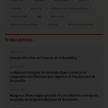
COVID-19
Cultura
Estadísticas
CAN 2015
Economía
Gente GE
50 Aniversario Independencia
CongresoPDGE
FIJA
Bielorrusia
Consejo de la república
CAN 2025
Defensor del pueblo
ÚLTIMAS NOTICIAS
agosto 08, 2026
Consejo Directivo del Consejo de la República
agosto 07, 2026
La Ministra Delegada de Hacienda llama a reforzar el
compromiso institucional para impulsar el Plan Nacional de
Desarrollo
agosto 07, 2026
Milagrosa Obono Angue preside el acto oficial de entrega de
despacho de la Agencia Nacional de Desarrollo