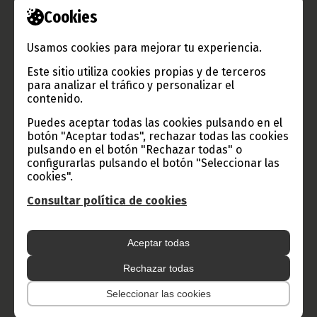
el cual ganó en Valencia el premio al mejor cortometraje en el III
Cookies
Festival Internacional de Cine para la Integración con una obra
protagonizada por Olga Alamán e Ivan L. Wiliams Owen. Juan
Pablo Ebang ha participados también en varios rodajes y films.
Usamos cookies para mejorar tu experiencia.
Este sitio utiliza cookies propias y de terceros
Actualmente es el responsable de la Dirección de Cine de la
para analizar el tráfico y personalizar el
Biblioteca Nacional de Guinea Ecuatorial y entre sus proyectos
contenido.
se encuentra el de impartir clases de cine a otros jóvenes de
las demás ciudades y provincias del país.
Puedes aceptar todas las cookies pulsando en el
botón "Aceptar todas", rechazar todas las cookies
Texto:
Mansueto Loeri
pulsando en el botón "Rechazar todas" o
Fotos:
Biblioteca Nacional de Guinea Ecuatorial
configurarlas pulsando el botón "Seleccionar las
Oficina de Información y Prensa de Guinea Ecuatorial (D. G.
cookies".
Base Internet).
Consultar política de cookies
Aceptar todas
Rechazar todas
Gobierno e Instituciones
Seleccionar las cookies