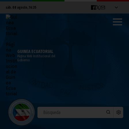
sáb. 08 agosto, 16:35
GUINEA ECUATORIAL
Página Web Institucional del
Gobierno
“Teresa”, el primer mediometraje
realizado por la Biblioteca Nacional: una
historia basada en hechos reales.
agosto 08, 2010
Noticias
Cultura