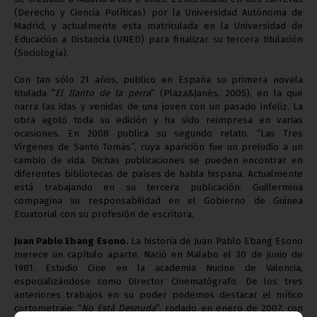
(Derecho y Ciencia Políticas) por la Universidad Autónoma de
Madrid, y actualmente esta matriculada en la Universidad de
Educación a Distancia (UNED) para finalizar su tercera titulación
(Sociología).
Con tan sólo 21 años, publico en España su primera novela
titulada “
El llanto de la perra
” (Plaza&Janés, 2005), en la que
narra las idas y venidas de una joven con un pasado infeliz. La
obra agotó toda su edición y ha sido reimpresa en varias
ocasiones. En 2008 publica su segundo relato, “Las Tres
Vírgenes de Santo Tomás”, cuya aparición fue un preludio a un
cambio de vida. Dichas publicaciones se pueden encontrar en
diferentes bibliotecas de países de habla hispana. Actualmente
está trabajando en su tercera publicación. Guillermina
compagina su responsabilidad en el Gobierno de Guinea
Ecuatorial con su profesión de escritora.
Juan Pablo Ebang Esono.
La historia de Juan Pablo Ebang Esono
merece un capítulo aparte. Nació en Malabo el 30 de junio de
1981. Estudio Cine en la academia Nucine de Valencia,
especializándose como Director Cinematógrafo. De los tres
anteriores trabajos en su poder podemos destacar el mítico
cortometraje: “
No Está Desnuda
”, rodado en enero de 2007, con