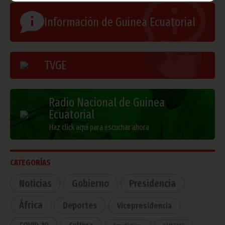
Información de Guinea Ecuatorial
TVGE
Radio Nacional de Guinea
Ecuatorial
Haz click aquí para escuchar ahora
CATEGORÍAS
Noticias
Gobierno
Presidencia
África
Deportes
Vicepresidencia