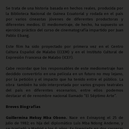
Se trata de una historia basada en hechos reales, producida por
la Biblioteca Nacional de Guinea Ecuatorial y rodada en el país
por varios cineastas jóvenes de diferentes productoras y
diferentes medios. El mediometraje, de hecho, ha supuesto un
ejercicio práctico del curso de cinematografía impartido por Juan
Pablo Ebang.
Este film ha sido proyectado por primera vez en el Centro
Cultura Español de Malabo (CCEM) y en el Instituto Cultural de
Expresión Francesa de Malabo (ICEF).
Cabe recordar que los responsables de este mediometraje han
decidido convertirlo en una película en un futuro no muy lejano,
por la petición y el impacto que ha tenido entre el público. La
obra también ha sido interpretada por varios grupos teatrales
del país en diferentes escenarios, entre ellos podemos
destacar el de renombre nacional llamado “El Séptimo Arte”.
Breves Biografías
Guillermina Mekuy Mba Obono.
Nace en Evinayong el 25 de
julio de 1982; es hija del diplomático Luís Mba Ndong Andeme, y
se trasladó a Madrid a los 6 años. Es licenciada en dos carreras