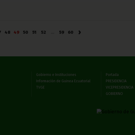
›
7
48
49
50
51
52
...
59
60
Gobierno e Instituciones
Portada
Información de Guinea Ecuatorial
PRESIDENCIA
TVGE
VICEPRESIDENCIA
GOBIERNO