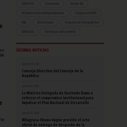
CAN 2015
Economía
Gente GE
50 Aniversario Independencia
CongresoPDGE
FIJA
Bielorrusia
Consejo de la república
e
CAN 2025
Defensor del pueblo
ÚLTIMAS NOTICIAS
 en
 de
agosto 08, 2026
Consejo Directivo del Consejo de la
República
agosto 07, 2026
La Ministra Delegada de Hacienda llama a
reforzar el compromiso institucional para
e
impulsar el Plan Nacional de Desarrollo
agosto 07, 2026
rte
Milagrosa Obono Angue preside el acto
oficial de entrega de despacho de la