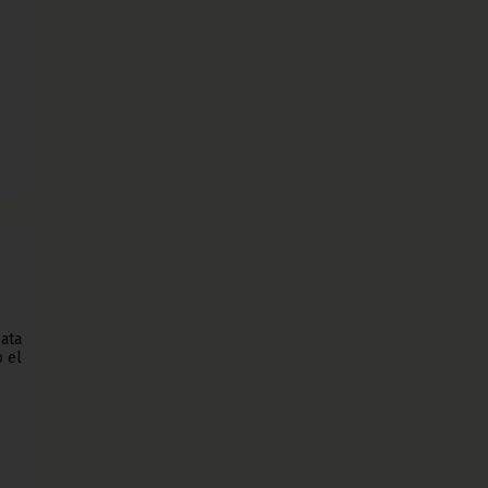
Bata
 el