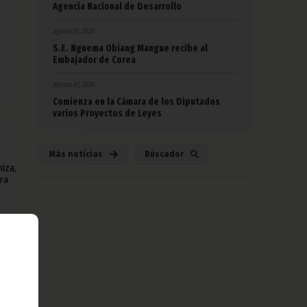
Agencia Nacional de Desarrollo
agosto 07, 2026
S.E. Nguema Obiang Mangue recibe al
Embajador de Corea
agosto 07, 2026
Comienza en la Cámara de los Diputados
varios Proyectos de Leyes
Más noticias
Búscador
iza,
ra