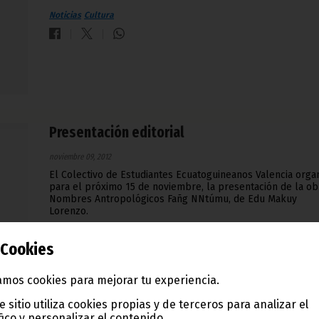
Noticias
Cultura
Presentación editorial
noviembre 09, 2012
El Colectivo de Estudiantes Ecuatoguineanos Valencia organ
para el próximo 15 de noviembre, la presentación de la ob
Nombres Antropológicos Fañg NNtúmu, de Edu Makuy
Lorenzo.
Noticias
Cultura
Cookies
mos cookies para mejorar tu experiencia.
e sitio utiliza cookies propias y de terceros para analizar el
fico y personalizar el contenido.