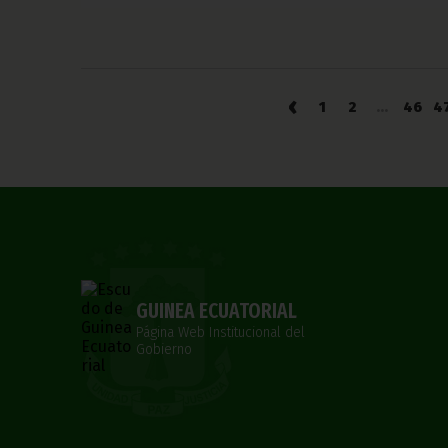
‹
1
2
...
46
4
GUINEA ECUATORIAL
Página Web Institucional del
Gobierno