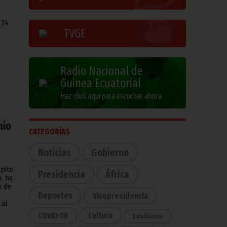
 24
TVGE
Radio Nacional de
Guinea Ecuatorial
Haz click aquí para escuchar ahora
mio
CATEGORÍAS
Noticias
Gobierno
apito
Presidencia
África
, ha
o de
Deportes
Vicepresidencia
 al
COVID-19
Cultura
Estadísticas