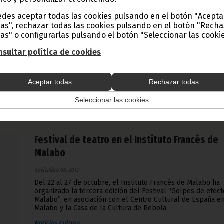
VI Festival Internacional Malabo Hip Hop
des aceptar todas las cookies pulsando en el botón "Acepta
noviembre 07, 2012
as", rechazar todas las cookies pulsando en el botón "Rech
Entre los próximos días 14 y 18 de noviembre, tendrá luga
as" o configurarlas pulsando el botón "Seleccionar las cookie
VI Festival Internacional Malabo Hip Hop, organizado por e
Centro Cultural de España en Malabo, el Instituto Francés
sultar política de cookies
y, por primera vez, el Centro Cultural Ecuatoguineano. Arti
como Frank T, S Petit Nico, Negro Bey, Yuma y AdjoGuening
unirán a los mejores raperos malabeños en esta edición.
Aceptar todas
Rechazar todas
Noticias
Cultura
Seleccionar las cookies
Festival de teatro en el Instituto Francés de
Malabo
noviembre 06, 2012
Del 22 al 27 de octubre, el Instituto Francés de Malabo ha
organizado la tercera edición del Festival “Golpes de efec
Malabo”, en asociación con el Centro Cultural de España e
Malabo y la Casa de la Cultura de Rebola.
Noticias
Cultura