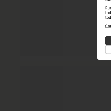
Pue
tod
tod
Con