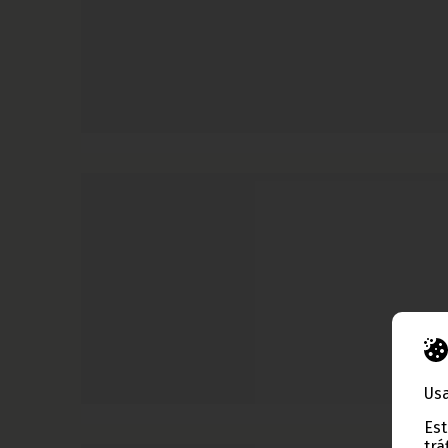
Usa
Est
trá