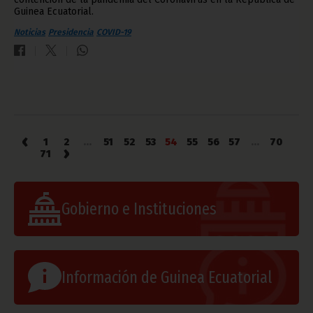
Guinea Ecuatorial.
Noticias
Presidencia
COVID-19
‹
1
2
...
51
52
53
54
55
56
57
...
70
›
71
Gobierno e Instituciones
Información de Guinea Ecuatorial