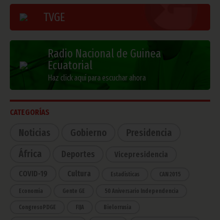
TVGE
Radio Nacional de Guinea
Ecuatorial
Haz click aquí para escuchar ahora
CATEGORÍAS
Noticias
Gobierno
Presidencia
África
Deportes
Vicepresidencia
COVID-19
Cultura
Estadísticas
CAN 2015
Economía
Gente GE
50 Aniversario Independencia
CongresoPDGE
FIJA
Bielorrusia