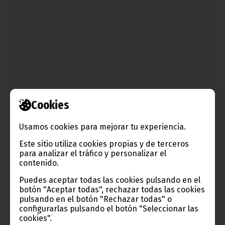
Cookies
Audiencia por el 50 aniversario de las relaciones
bilaterales entre China y Guinea Ecuatorial
Usamos cookies para mejorar tu experiencia.
abril 28, 2020
Este sitio utiliza cookies propias y de terceros
El Ministro de Asuntos Exteriores y Cooperación, Simeón Oyono
para analizar el tráfico y personalizar el
Esono, se ha reunido en la tarde del lunes 27 de abril en la
contenido.
sede ministerial en Malabo II, con la Embajadora de la
República Popular China en Guinea Ecuatorial, Qi Mei.
Puedes aceptar todas las cookies pulsando en el
botón "Aceptar todas", rechazar todas las cookies
Noticias
Gobierno
COVID-19
pulsando en el botón "Rechazar todas" o
configurarlas pulsando el botón "Seleccionar las
cookies".