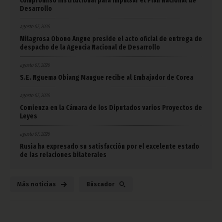
compromiso institucional para impulsar el Plan Nacional de
Desarrollo
agosto 07, 2026
Milagrosa Obono Angue preside el acto oficial de entrega de
despacho de la Agencia Nacional de Desarrollo
agosto 07, 2026
S.E. Nguema Obiang Mangue recibe al Embajador de Corea
agosto 07, 2026
Comienza en la Cámara de los Diputados varios Proyectos de
Leyes
agosto 07, 2026
Rusia ha expresado su satisfacción por el excelente estado
de las relaciones bilaterales
Más noticias
Búscador