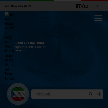
sáb. 08 agosto, 07:39
GUINEA ECUATORIAL
Página Web Institucional del
Gobierno
España ha relajado las medidas de
confinamiento
abril 27, 2020
Noticias
COVID-19