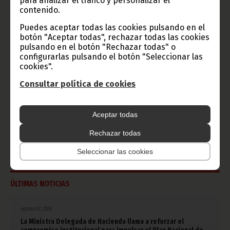
para analizar el tráfico y personalizar el
contenido.
Puedes aceptar todas las cookies pulsando en el
CATEGORÍAS
botón "Aceptar todas", rechazar todas las cookies
pulsando en el botón "Rechazar todas" o
Noticias
Gobierno
Presidencia
configurarlas pulsando el botón "Seleccionar las
cookies".
África
Deportes
Vicepresidencia
Consultar política de cookies
COVID-19
Cultura
Estadísticas
CAN 2015
Aceptar todas
Economía
Gente GE
50 Aniversario Independencia
Rechazar todas
CongresoPDGE
FIJA
Bielorrusia
Consejo de la república
CAN 2025
Defensor del pueblo
Seleccionar las cookies
ÚLTIMAS NOTICIAS
agosto 07, 2026
La Ministra Delegada de Hacienda llama a reforzar el