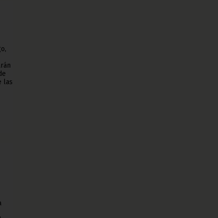
o,
arán
de
e las
a