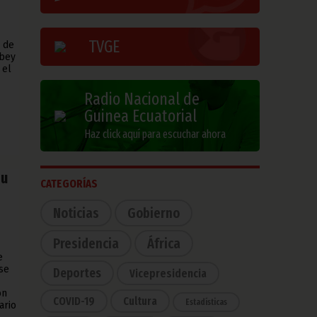
TVGE
7 de
obey
 el
Radio Nacional de
Guinea Ecuatorial
Haz click aquí para escuchar ahora
su
CATEGORÍAS
Noticias
Gobierno
Presidencia
África
e
se
Deportes
Vicepresidencia
ón
COVID-19
Cultura
Estadísticas
ario