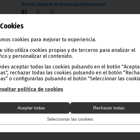
Noticias
Gobierno
50 Aniversario Independencia
Cookies
El Jefe de Estado condecora a destacados
mos cookies para mejorar tu experiencia.
periodistas de RTVGE
e sitio utiliza cookies propias y de terceros para analizar el
septiembre 25, 2018
fico y personalizar el contenido.
Con ocasión del 50 aniversario de la puesta en funcionami
de la Radio y Televisión Guinea Ecuatorial (RTVGE), a propu
des aceptar todas las cookies pulsando en el botón "Acepta
del Ministerio de Información, Prensa y Radio, mediante el
as", rechazar todas las cookies pulsando en el botón "Rech
Decreto núm. 150/2018, de fecha 11 de septiembre, donde
as" o configurarlas pulsando el botón "Seleccionar las cookie
profesionales de los medios de comunicación de Guinea
Ecuatorial han sido condecorados durante el lunes 24 de
sultar política de cookies
septiembre, por el Primer Ministro del Gobierno, Encarga
de la Coordinación Administrativa, Francisco Pascual Obam
Asue, en representación del Jefe de Estado S. E. Obiang
Nguema Mbasogo.
Aceptar todas
Rechazar todas
Noticias
Presidencia
50 Aniversario Independencia
Seleccionar las cookies