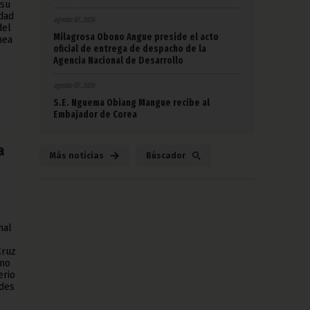
 su
udad
agosto 07, 2026
del
Milagrosa Obono Angue preside el acto
nea
oficial de entrega de despacho de la
Agencia Nacional de Desarrollo
agosto 07, 2026
S.E. Nguema Obiang Mangue recibe al
Embajador de Corea
a
Más noticias
Búscador
nal
Cruz
omo
erio
ades