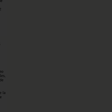
de
º
s
ino
les,
 de
e la
de