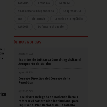
CAN 2015
Economía
Gente GE
50 Aniversario Independencia
CongresoPDGE
FIJA
Bielorrusia
Consejo de la república
CAN 2025
Defensor del pueblo
ÚLTIMAS NOTICIAS
o, S.
cia
agosto 09, 2026
s y
Expertos de Lufthansa Consulting visitan el
Aeropuerto de Malabo
agosto 08, 2026
Consejo Directivo del Consejo de la
República
agosto 07, 2026
rica
La Ministra Delegada de Hacienda llama a
reforzar el compromiso institucional para
impulsar el Plan Nacional de Desarrollo