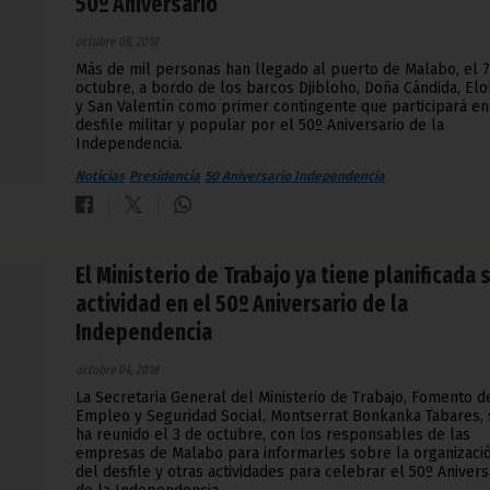
50º Aniversario
octubre 08, 2018
Más de mil personas han llegado al puerto de Malabo, el 
octubre, a bordo de los barcos Djibloho, Doña Cándida, El
y San Valentín como primer contingente que participará en
desfile militar y popular por el 50º Aniversario de la
Independencia.
Noticias
Presidencia
50 Aniversario Independencia
El Ministerio de Trabajo ya tiene planificada 
actividad en el 50º Aniversario de la
Independencia
octubre 04, 2018
La Secretaria General del Ministerio de Trabajo, Fomento d
Empleo y Seguridad Social, Montserrat Bonkanka Tabares, 
ha reunido el 3 de octubre, con los responsables de las
empresas de Malabo para informarles sobre la organizaci
del desfile y otras actividades para celebrar el 50º Anivers