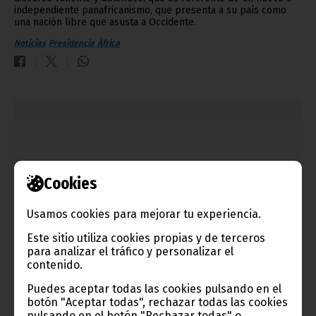
independiente panafricanismo, que presenta a su país como
una nación libre que asusta a Occidente.
Noticias
Presidencia
África
Cookies
Usamos cookies para mejorar tu experiencia.
Este sitio utiliza cookies propias y de terceros
para analizar el tráfico y personalizar el
Continúan llegando a Malabo los expertos de
contenido.
Transportes de la UA
Puedes aceptar todas las cookies pulsando en el
abril 10, 2014
botón "Aceptar todas", rechazar todas las cookies
pulsando en el botón "Rechazar todas" o
Desde el pasado día 7 de abril, más de cincuenta