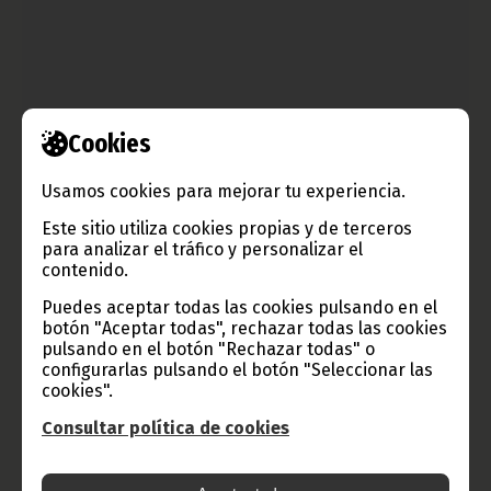
Cookies
Usamos cookies para mejorar tu experiencia.
Acuerdo de colaboración entre la CEEAC y la CEPGL
Este sitio utiliza cookies propias y de terceros
para analizar el tráfico y personalizar el
mayo 01, 2014
contenido.
El 24 de abril se firmó un acuerdo de cooperación en distintos
sectores como el transporte y la energía, entre la Comunidad
Puedes aceptar todas las cookies pulsando en el
de los Estados de África Central (CEEAC) y la Comunidad
botón "Aceptar todas", rechazar todas las cookies
Económica de Países de los Grandes Lagos (CEPGL).
pulsando en el botón "Rechazar todas" o
configurarlas pulsando el botón "Seleccionar las
Noticias
África
cookies".
Consultar política de cookies