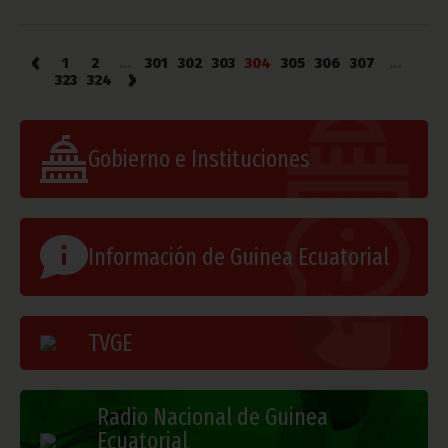
‹
1
2
...
301
302
303
304
305
306
307
...
›
323
324
Gobierno e Instituciones
Información de Guinea Ecuatorial
TVGE
Radio Nacional de Guinea
Ecuatorial