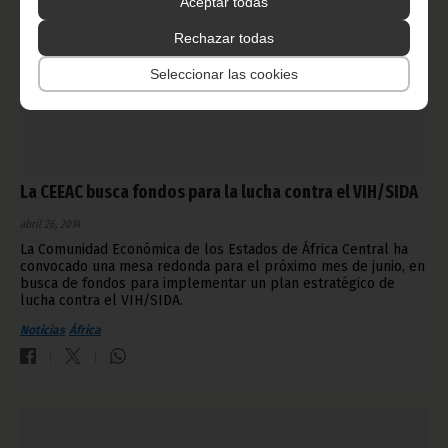
Aceptar todas
Rechazar todas
Seleccionar las cookies
La CEEAC busca fondos para la lucha contra el VIH/SIDA
abril 26, 2014
La Comunidad Económica de los Estados de África Central ha
convocado una mesa redonda para el próximo mes de junio, en
busca de fondos para implementar un plan estratégico de
lucha contra el VIH/SIDA.
Noticias
África