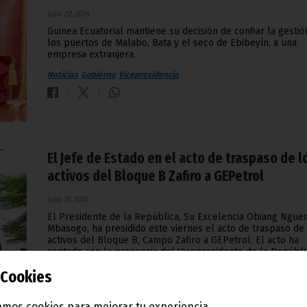
julio 20, 2024
Guinea Ecuatorial mantiene su decisión de confiar la gestió
los puertos de Malabo, Bata y el seco de Ebibeyín, a una
empresa extranjera.
Noticias
Gobierno
Vicepresidencia
El Jefe de Estado en el acto de traspaso de l
activos del Bloque B Zafiro a GEPetrol
julio 19, 2024
El Presidente de la República, Su Excelencia Obiang Ngu
Mbasogo, ha presidido este viernes el acto de traspaso de
activos del Bloque B, Campo Zafiro a GEPetrol. El acto ha
contado con la presencia del Vicepresidente de la Repúbli
Encargado de Defensa y Seguridad del Estado, S.E. Teodoro
Cookies
Nguema Obiang Mangue.
Noticias
Presidencia
Vicepresidencia
mos cookies para mejorar tu experiencia.