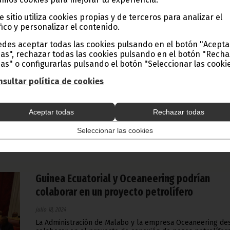
e sitio utiliza cookies propias y de terceros para analizar el
fico y personalizar el contenido.
Apretada agenda en la jornada del 18 de juli
des aceptar todas las cookies pulsando en el botón "Acepta
para el Vicepresidente de la República
as", rechazar todas las cookies pulsando en el botón "Rech
as" o configurarlas pulsando el botón "Seleccionar las cookie
julio 18, 2024
sultar política de cookies
Hotel Annobón, Fábrica de Atún y la escuela de Palea son
obras que se podrían entregar al Gobierno ecuatoguinean
fechas próximas. Así lo ha confirmado la empresa constru
Somagec al Vicepresidente de la República, en la sesión d
Aceptar todas
Rechazar todas
trabajo desarrollada este jueves en la Jefatura de Estado.
Seleccionar las cookies
Noticias
Gobierno
Vicepresidencia
Guinea Ecuatorial y Oceaneering podrían
colaborar en un proyecto petrolífero
julio 18, 2024
La Administración de Malabo y la empresa Oceaneering de