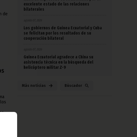
excelente estado de las relaciones
bilaterales
n de
agosto 07, 2026
Los gobiernos de Guinea Ecuatorial y Cuba
se felicitan por los resultados de su
cooperación bilateral
agosto 07, 2026
Guinea Ecuatorial agradece a China su
asistencia técnica en la búsqueda del
helicóptero militar Z-9
os
Más noticias
Búscador
ema
 los
ca,