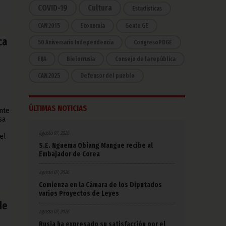
COVID-19
Cultura
Estadísticas
CAN 2015
Economía
Gente GE
ca
50 Aniversario Independencia
CongresoPDGE
FIJA
Bielorrusia
Consejo de la república
CAN 2025
Defensor del pueblo
ÚLTIMAS NOTICIAS
nte
sa
agosto 07, 2026
el
S.E. Nguema Obiang Mangue recibe al
Embajador de Corea
agosto 07, 2026
Comienza en la Cámara de los Diputados
varios Proyectos de Leyes
de
agosto 07, 2026
Rusia ha expresado su satisfacción por el