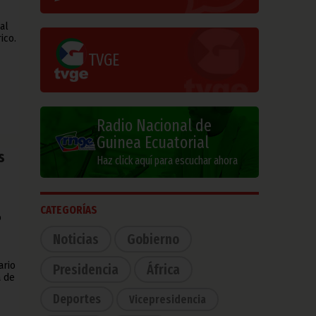
al
ico.
TVGE
Radio Nacional de
Guinea Ecuatorial
s
Haz click aquí para escuchar ahora
CATEGORÍAS
o
Noticias
Gobierno
ario
Presidencia
África
a de
Deportes
Vicepresidencia