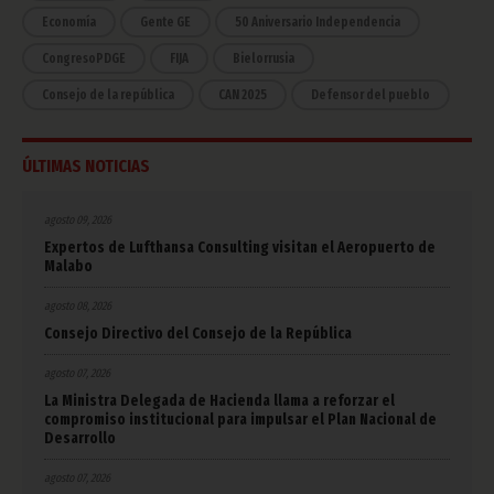
Economía
Gente GE
50 Aniversario Independencia
CongresoPDGE
FIJA
Bielorrusia
Consejo de la república
CAN 2025
Defensor del pueblo
ÚLTIMAS NOTICIAS
agosto 09, 2026
Expertos de Lufthansa Consulting visitan el Aeropuerto de
Malabo
agosto 08, 2026
Consejo Directivo del Consejo de la República
agosto 07, 2026
La Ministra Delegada de Hacienda llama a reforzar el
compromiso institucional para impulsar el Plan Nacional de
Desarrollo
agosto 07, 2026