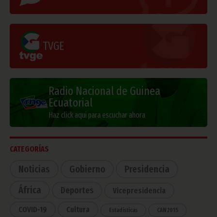
TVGE
Radio Nacional de Guinea
Ecuatorial
Haz click aquí para escuchar ahora
CATEGORÍAS
Noticias
Gobierno
Presidencia
África
Deportes
Vicepresidencia
COVID-19
Cultura
Estadísticas
CAN 2015