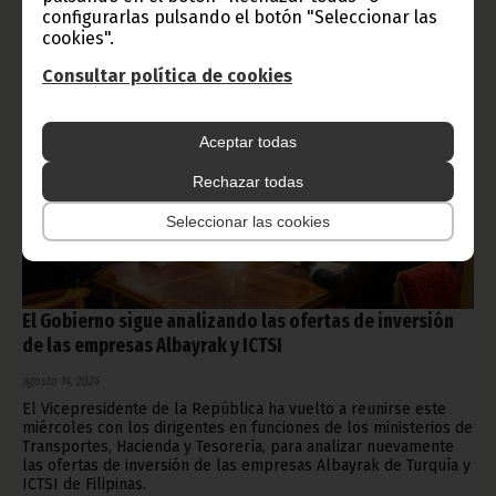
configurarlas pulsando el botón "Seleccionar las
cookies".
Consultar política de cookies
Aceptar todas
Rechazar todas
Seleccionar las cookies
El Gobierno sigue analizando las ofertas de inversión
de las empresas Albayrak y ICTSI
agosto 14, 2024
El Vicepresidente de la República ha vuelto a reunirse este
miércoles con los dirigentes en funciones de los ministerios de
Transportes, Hacienda y Tesorería, para analizar nuevamente
las ofertas de inversión de las empresas Albayrak de Turquía y
ICTSI de Filipinas.