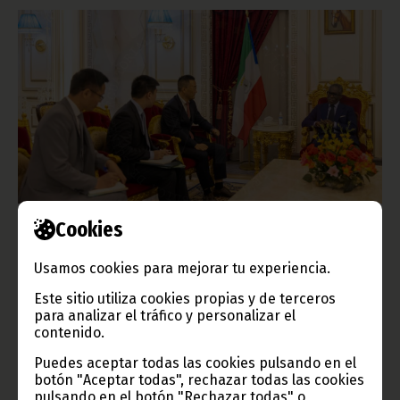
HUAWEI manifiesta su apoyo al Gobierno para el
Cookies
desarrollo de las telecomunicaciones
agosto 15, 2024
Usamos cookies para mejorar tu experiencia.
Malabo y Huawei se felicitan por los exitosos resultados de sus
Este sitio utiliza cookies propias y de terceros
acuerdos de cooperación. La empresa asiática lleva operando
para analizar el tráfico y personalizar el
en Guinea Ecuatorial desde 2006 en el sector de las
telecomunicaciones y actualmente, las partes están agilizando
contenido.
las negociaciones para la implementación del proyecto de
vídeovigilancia en el territorio nacional.
Puedes aceptar todas las cookies pulsando en el
botón "Aceptar todas", rechazar todas las cookies
Vicepresidencia
pulsando en el botón "Rechazar todas" o