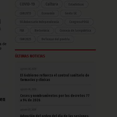
COVID-19
Cultura
Estadísticas
CAN 2015
Economía
Gente GE
l
50 Aniversario Independencia
CongresoPDGE
a
FIJA
Bielorrusia
Consejo de la república
CAN 2025
Defensor del pueblo
a de
e
ÚLTIMAS NOTICIAS
agosto 06, 2026
El Gobierno refuerza el control sanitario de
farmacias y clínicas
agosto 06, 2026
Ceses y nombramientos por los decretos 77
 en
a 94 de 2026
agosto 05, 2026
Adopción del orden del día de las sesiones