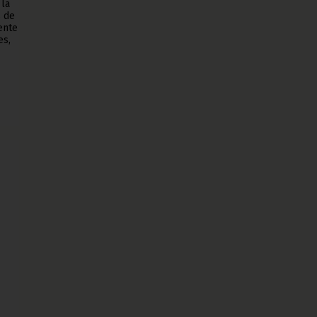
la
s de
ente
es,