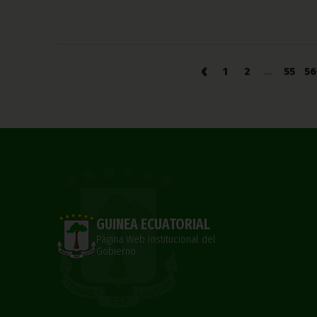
‹
1
2
...
55
56
GUINEA ECUATORIAL
Página Web Institucional del
Gobierno