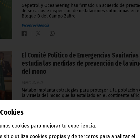
Gepetrol y Oceaneering han firmado un acuerdo de presta
de servicios e inspección de instalaciones submarinas en e
Bloque B del Campo Zafiro.
Vicepresidencia
El Comité Político de Emergencias Sanitarias
estudia las medidas de prevención de la viru
del mono
agosto 21, 2024
Malabo implanta estrategias para proteger a la población 
la viruela del mono que ha estallado en el continente afric
Vicepresidencia
Cookies
mos cookies para mejorar tu experiencia.
e sitio utiliza cookies propias y de terceros para analizar el