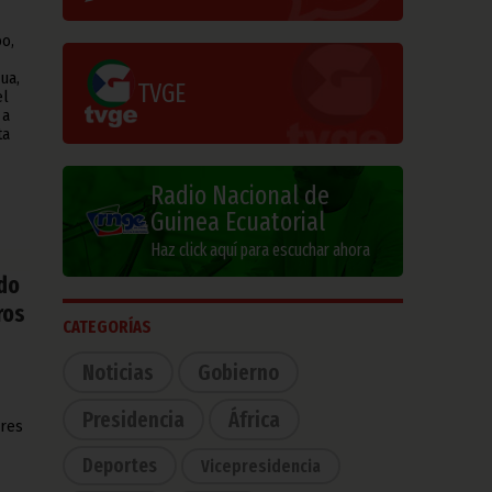
o,
ua,
TVGE
el
 a
ta
Radio Nacional de
Guinea Ecuatorial
Haz click aquí para escuchar ahora
ido
ros
CATEGORÍAS
Noticias
Gobierno
Presidencia
África
ares
Deportes
Vicepresidencia