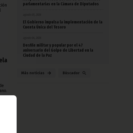
parlamentarias en la Cámara de Diputados
ción
l
agosto 05, 2026
El Gobierno impulsa la implementación de la
Cuenta Única del Tesoro
agosto 04, 2026
Desfile militar y popular por el 47
aniversario del Golpe de Libertad en la
Ciudad de la Paz
ela
Más noticias
Búscador
de
ano.