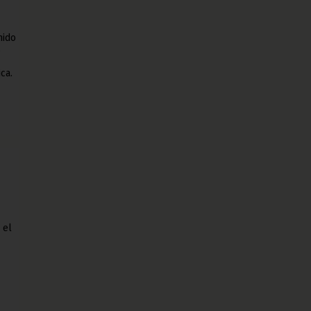
nido
s
ca.
 el