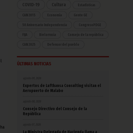
COVID-19
Cultura
Estadísticas
CAN 2015
Economía
Gente GE
50 Aniversario Independencia
CongresoPDGE
FIJA
Bielorrusia
Consejo de la república
CAN 2025
Defensor del pueblo
l
ÚLTIMAS NOTICIAS
agosto 09, 2026
Expertos de Lufthansa Consulting visitan el
Aeropuerto de Malabo
agosto 08, 2026
Consejo Directivo del Consejo de la
República
agosto 07, 2026
 ha
La Ministra Delegada de Hacienda llama a