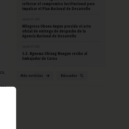
reforzar el compromiso institucional para
impulsar el Plan Nacional de Desarrollo
agosto 07, 2026
Milagrosa Obono Angue preside el acto
oficial de entrega de despacho de la
Agencia Nacional de Desarrollo
agosto 07, 2026
S.E. Nguema Obiang Mangue recibe al
Embajador de Corea
co,
Más noticias
Búscador
 los
gue,