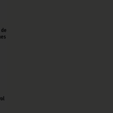
s de
nes
rol