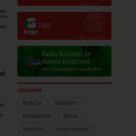
ndo,
ves.
TVGE
iodo
Radio Nacional de
Guinea Ecuatorial
Haz click aquí para escuchar ahora
el
CATEGORÍAS
,
Noticias
Gobierno
nte
Presidencia
África
en
Deportes
Vicepresidencia