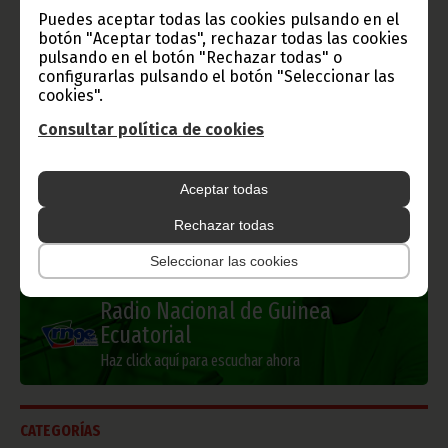
Gobierno e Instituciones
Puedes aceptar todas las cookies pulsando en el
botón "Aceptar todas", rechazar todas las cookies
pulsando en el botón "Rechazar todas" o
configurarlas pulsando el botón "Seleccionar las
cookies".
Información de Guinea Ecuatorial
Consultar política de cookies
Aceptar todas
TVGE
Rechazar todas
Seleccionar las cookies
Radio Nacional de Guinea
Ecuatorial
Haz click aquí para escuchar ahora
CATEGORÍAS