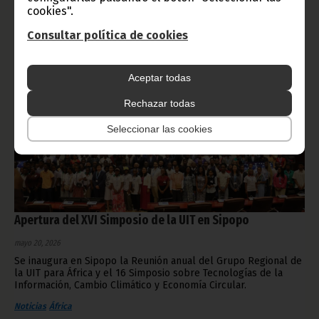
Noticias
Consejo de la república
cookies".
Consultar política de cookies
Aceptar todas
Rechazar todas
Seleccionar las cookies
Apertura del XVI Simposio de la UIT en Sipopo
mayo 20, 2026
Se inaugura en Sipopo la Reunión anual del Grupo Regional de
la UIT para África y el 16 Simposio sobre Tecnologías de la
Información, Cambio Climático y Economía Circular.
Noticias
África