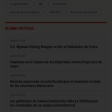
CongresoPDGE
FIJA
Bielorrusia
Consejo de la república
CAN 2025
Defensor del pueblo
ÚLTIMAS NOTICIAS
agosto 07, 2026
S.E. Nguema Obiang Mangue recibe al Embajador de Corea
agosto 07, 2026
Comienza en la Cámara de los Diputados varios Proyectos de
Leyes
agosto 07, 2026
Rusia ha expresado su satisfacción por el excelente estado
de las relaciones bilaterales
agosto 07, 2026
Los gobiernos de Guinea Ecuatorial y Cuba se felicitan por
los resultados de su cooperación bilateral