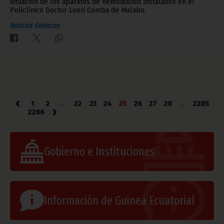
situación de los aparatos de hemodiálisis instalados en el
Policlínico Doctor Loeri Comba de Malabo.
Noticias
Gobierno
‹
1
2
...
22
23
24
25
26
27
28
...
2285
›
2286
Gobierno e Instituciones
Información de Guinea Ecuatorial