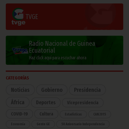
TVGE
Radio Nacional de Guinea
Ecuatorial
Haz click aquí para escuchar ahora
CATEGORÍAS
Noticias
Gobierno
Presidencia
África
Deportes
Vicepresidencia
COVID-19
Cultura
Estadísticas
CAN 2015
Economía
Gente GE
50 Aniversario Independencia