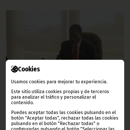
Cookies
Validación del programa institucional para la juventud
Usamos cookies para mejorar tu experiencia.
mayo 20, 2026
Este sitio utiliza cookies propias y de terceros
Los miembros del consejo directivo del Consejo de la
para analizar el tráfico y personalizar el
República han vuelto a reunirse este martes con el objetivo de
contenido.
validar el documento resumen del programa institucional de
formación de la juventud, elaborado por este órgano en base
Puedes aceptar todas las cookies pulsando en el
al superior mandato de Su Excelencia, el Presidente de la
República. La reunión ha sido presidida por el presidente de la
botón "Aceptar todas", rechazar todas las cookies
institución, Francisco Pascual Eyegue Obama Asue.
pulsando en el botón "Rechazar todas" o
configurarlas pulsando el botón "Seleccionar las