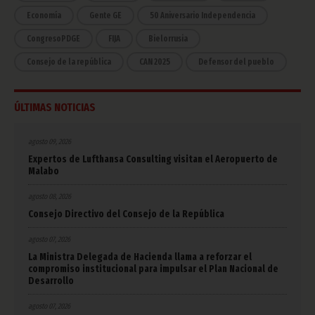
Economía
Gente GE
50 Aniversario Independencia
CongresoPDGE
FIJA
Bielorrusia
Consejo de la república
CAN 2025
Defensor del pueblo
ÚLTIMAS NOTICIAS
agosto 09, 2026
Expertos de Lufthansa Consulting visitan el Aeropuerto de
Malabo
agosto 08, 2026
Consejo Directivo del Consejo de la República
agosto 07, 2026
La Ministra Delegada de Hacienda llama a reforzar el
compromiso institucional para impulsar el Plan Nacional de
Desarrollo
agosto 07, 2026