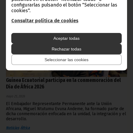
configurarlas pulsando el botón "Seleccionar las
cookies".
Consultar política de cookies
Aceptar todas
Rechazar todas
Seleccionar las cookies
Guinea Ecuatorial participa en la conmemoración del
Día de África 2026
mayo 25, 2026
El Embajador Representante Permanente ante la Unión
Africana, Miguel Ntutumu Evuna Andeme, ha formado parte de
dicha conmemoración enfocada en la unidad, la integración y el
desarrollo.
Noticias
África