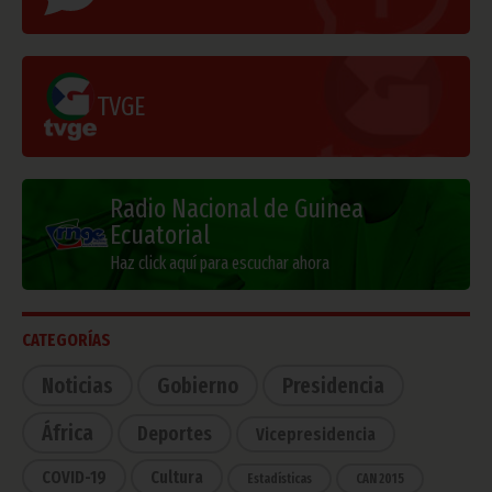
TVGE
Radio Nacional de Guinea
Ecuatorial
Haz click aquí para escuchar ahora
CATEGORÍAS
Noticias
Gobierno
Presidencia
África
Deportes
Vicepresidencia
COVID-19
Cultura
Estadísticas
CAN 2015