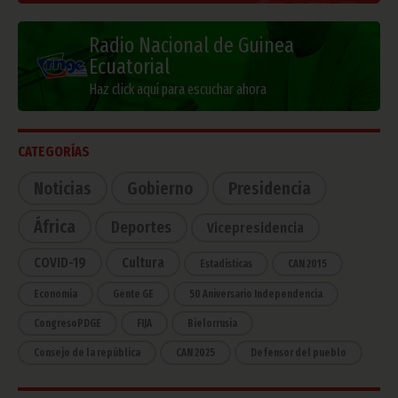
Radio Nacional de Guinea
Ecuatorial
Haz click aquí para escuchar ahora
CATEGORÍAS
Noticias
Gobierno
Presidencia
África
Deportes
Vicepresidencia
COVID-19
Cultura
Estadísticas
CAN 2015
Economía
Gente GE
50 Aniversario Independencia
CongresoPDGE
FIJA
Bielorrusia
Consejo de la república
CAN 2025
Defensor del pueblo