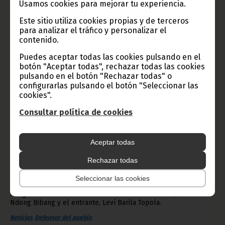
Usamos cookies para mejorar tu experiencia.
Este sitio utiliza cookies propias y de terceros
para analizar el tráfico y personalizar el
contenido.
Puedes aceptar todas las cookies pulsando en el
botón "Aceptar todas", rechazar todas las cookies
pulsando en el botón "Rechazar todas" o
configurarlas pulsando el botón "Seleccionar las
cookies".
Consultar política de cookies
Entrega de despacho en la Oficina de Comunicación de
la Defensoría del Pueblo
Aceptar todas
marzo 22, 2023
Rechazar todas
El Defensor del Pueblo, Reginaldo Ejido Panades, ha presidido
el martes 21 de marzo, la entrega de despacho entre el
Seleccionar las cookies
Director General saliente de la Oficina de Comunicación,
Imagen e Institucional de la Defensoría del Pueblo, Manuel
Ndong Bibang y el entrante, Leví Barila Topola.
Noticias
Defensor del pueblo