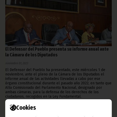
El Defensor del Pueblo presenta su informe anual ante
la Cámara de los Diputados
noviembre 01, 2023
El Defensor del Pueblo ha presentado, este miércoles 1 de
noviembre, ante el pleno de la Cámara de los Diputados el
informe anual de las actividades llevadas a cabo por ese
órgano constitucional durante el pasado año 2022, en tanto que
Alto Comisionado del Parlamento Nacional, designado por
ambas cámaras, para la defensa de los derechos de los
ciudadanos, recogidos en la Ley Fundamental.
Noticias
Gobierno
Defensor del pueblo
Cookies